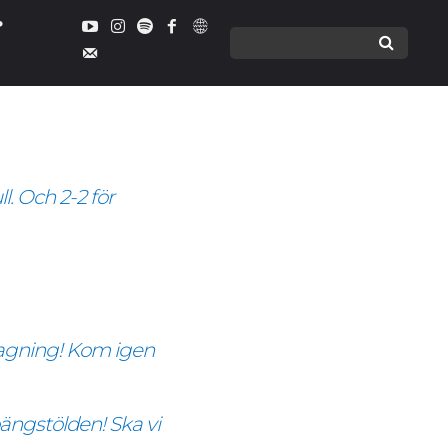
lår in
MMENTARER
l. Och 2-2 för
tagning! Kom igen
oängstölden! Ska vi