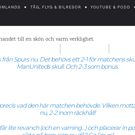
witterdrömmen s
OMLANDS
TÅG, FLYG & BILRESOR
YOUTUBE & PODD
andet till en skön och varm verklighet.
ANIEL PÅ UPPLEVELSEBLOGGEN
20 NOVEMBER 2010
0
KO
ss från Spurs nu. Det behövs ett 2-1 för matchens skul
ManUniteds skull. Och 2-3 som bonus.
-1, precis vad den här matchen behövde. Vilken mot
nu, 2-2 inom räckhåll!
 får lite revanch (och en varning…) och placerar in p