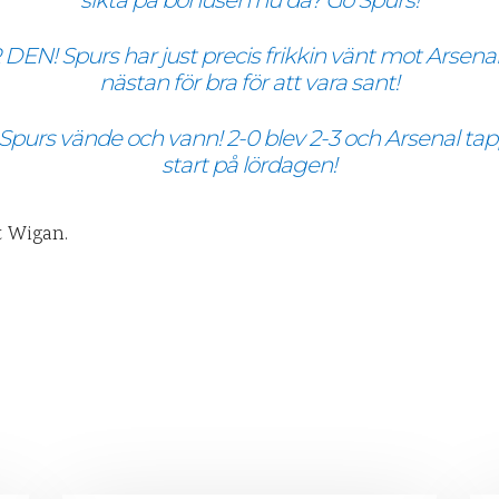
sikta på bonusen nu då? Go Spurs!
N! Spurs har just precis frikkin vänt mot Arsenal! 
nästan för bra för att vara sant!
. Spurs vände och vann! 2-0 blev 2-3 och Arsenal tap
start på lördagen!
t Wigan.