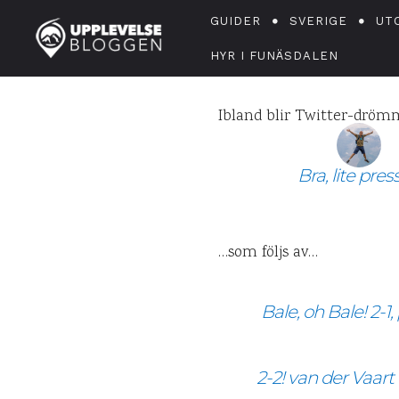
När T
GUIDER
SVERIGE
UT
HYR I FUNÄSDALEN
Ibland blir Twitter-drömm
D
Bra, lite pre
…som följs av…
Bale, oh Bale! 2
2-2! van der Vaart