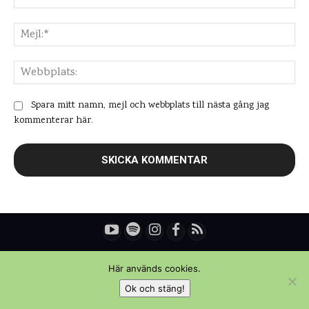
Mej
Web
Spara mitt namn, mejl och webbplats till nästa gång jag
kommenterar här.
© Copyright - Daniel Rydén | Upplevelsebloggen
Här används cookies.
Ok och stäng!