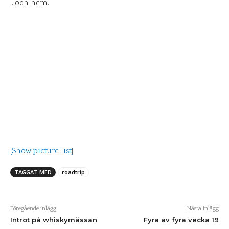
…och hem.
[Show picture list]
TAGGAT MED
roadtrip
Föregående inlägg
Nästa inlägg
Introt på whiskymässan
Fyra av fyra vecka 19