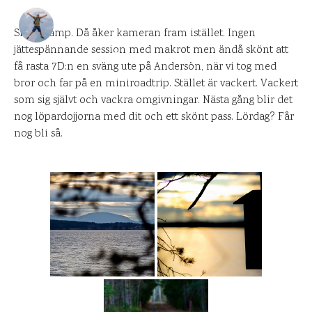
DANIEL PÅ UPPLEVELSEBLOGGEN
1 NOVEMBER 2011
Skrivkramp. Då åker kameran fram istället. Ingen
jättespännande session med makrot men ändå skönt att
0
KOMMENTARER
få rasta 7D:n en sväng ute på Andersön, när vi tog med
bror och far på en miniroadtrip. Stället är vackert. Vackert
som sig självt och vackra omgivningar. Nästa gång blir det
nog löpardojjorna med dit och ett skönt pass. Lördag? Får
nog bli så.