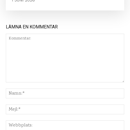
1 JUNI 2026
LÄMNA EN KOMMENTAR
Kommentar:
Na
Mej
Web