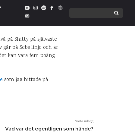
glädjens
två på Shitty på självaste
v går på Sebs linje och är
t det kan vara fem poäng
ENTARER
e
som jag hittade på
Nästa inlägg
Vad var det egentligen som hände?