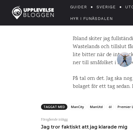
Ett spr
GUIDER
SVERIGE
UT
HYR I FUNÄSDALEN
Ibland skiter jag fullständ
Wastelands och tillslut får
lite bitter när de inte l
ner till småfolket i stan
På tal om det. Jag ska no
bolaget för ett tag sedan.
TAGGAT MED
ManCity
ManUtd
öl
Premier 
Föregående inlägg
Jag tror faktiskt att jag klarade mig