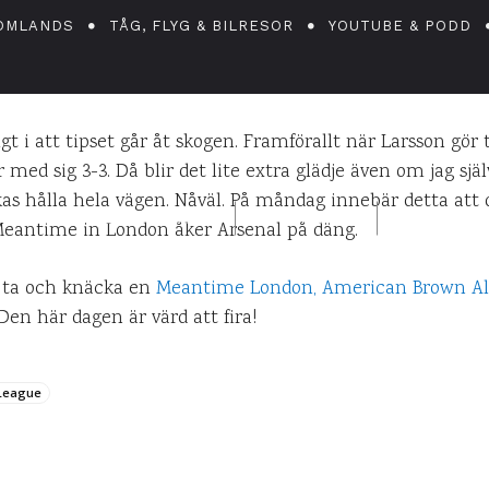
äckt stryktips i 
OMLANDS
TÅG, FLYG & BILRESOR
YOUTUBE & PODD
tecken
igt i att tipset går åt skogen. Framförallt när Larsson gör 
 med sig 3-3. Då blir det lite extra glädje även om jag själ
yckas hålla hela vägen. Nåväl. På måndag innebär detta at
DANIEL PÅ UPPLEVELSEBLOGGEN
31 MARS 2012
0
KOMM
. Meantime in London åker Arsenal på däng.
g ta och knäcka en
Meantime London, American Brown Al
 Den här dagen är värd att fira!
League