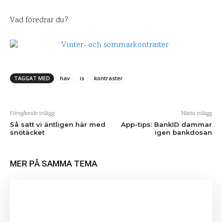
Vad föredrar du?
TAGGAT MED
hav
is
kontraster
Föregående inlägg
Nästa inlägg
Så satt vi äntligen här med
App-tips: BankID dammar
snötäcket
igen bankdosan
MER PÅ SAMMA TEMA