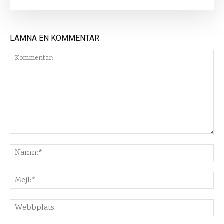
LÄMNA EN KOMMENTAR
Kommentar:
Na
Mej
Web