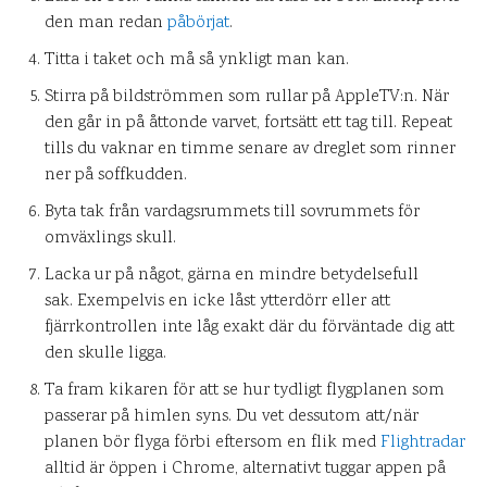
den man redan
påbörjat
.
Titta i taket och må så ynkligt man kan.
Stirra på bildströmmen som rullar på AppleTV:n. När
den går in på åttonde varvet, fortsätt ett tag till. Repeat
tills du vaknar en timme senare av dreglet som rinner
ner på soffkudden.
Byta tak från vardagsrummets till sovrummets för
omväxlings skull.
Lacka ur på något, gärna en mindre betydelsefull
sak. Exempelvis en icke låst ytterdörr eller att
fjärrkontrollen inte låg exakt där du förväntade dig att
den skulle ligga.
Ta fram kikaren för att se hur tydligt flygplanen som
passerar på himlen syns. Du vet dessutom att/när
planen bör flyga förbi eftersom en flik med
Flightradar
alltid är öppen i Chrome, alternativt tuggar appen på