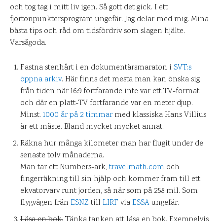
och tog tag i mitt liv igen. Så gott det gick. I ett
fjortonpunktersprogram ungefär. Jag delar med mig. Mina
bästa tips och råd om tidsfördriv som slagen hjälte.
Varsågoda.
Fastna stenhårt i en dokumentärsmaraton i
SVT:s
öppna arkiv
. Här finns det mesta man kan önska sig
från tiden när 16:9 fortfarande inte var ett TV-format
och där en platt-TV fortfarande var en meter djup.
Minst.
1000 år på 2 timmar
med klassiska Hans Villius
är ett måste. Bland mycket mycket annat.
Räkna hur många kilometer man har flugit under de
senaste tolv månaderna.
Man tar ett Numbers-ark,
travelmath.com
och
fingerräkning till sin hjälp och kommer fram till ett
ekvatorvarv runt jorden, så när som på 258 mil. Som
flygvägen från
ESNZ
till
LIRF
via
ESSA
ungefär.
Läsa en bok.
Tänka tanken att läsa en bok. Exempelvis