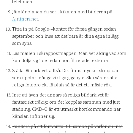
telefonen.
Jämför planen du ser i kikaren med bilderna på
Airliners.net
.
Titta in på Google+-kontot för första gången sedan
september och inse att det bara är dina egna inlägg
som syns.
Läs mailen i skräppostmappen. Man vet aldrig vad som
kan dölja sig i de redan bortfiltrerade texterna.
Städa. Bildarkivet alltså. Det finns mycket skräp där
som upptar många viktiga gigabyte. Ska vårens alla
roliga fotoprojekt få plats så är det ett måste röja.
Inse att även det annars så roliga bildarkivet är
fantastiskt tråkigt om det kopplas samman med just
städning. CMD+Q är ett utmärkt kortkommando när
känslan infinner sig.
Fundera på ett försvarstal till sambo på varför du inte