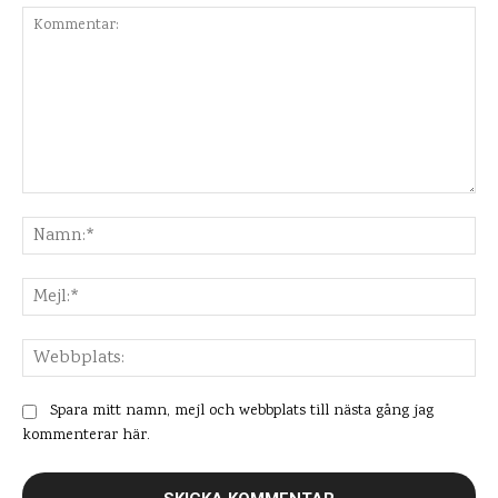
Kommentar:
Na
Mej
Web
Spara mitt namn, mejl och webbplats till nästa gång jag
kommenterar här.