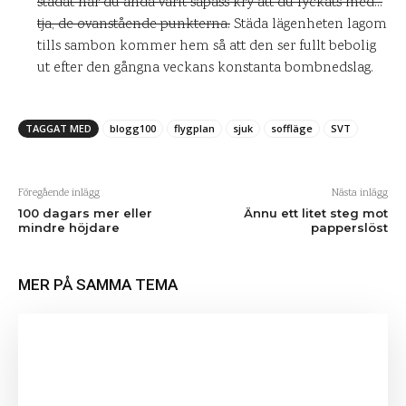
städat när du ändå varit såpass kry att du lyckats med…
tja, de ovanstående punkterna.
Städa lägenheten lagom
tills sambon kommer hem så att den ser fullt bebolig
ut efter den gångna veckans konstanta bombnedslag.
TAGGAT MED
blogg100
flygplan
sjuk
soffläge
SVT
Föregående inlägg
Nästa inlägg
100 dagars mer eller
Ännu ett litet steg mot
mindre höjdare
papperslöst
MER PÅ SAMMA TEMA