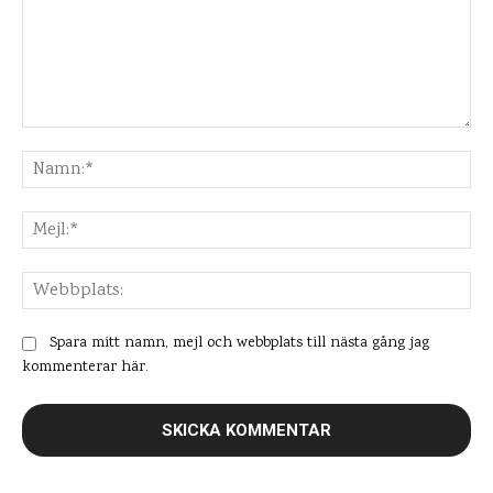
Kommentar:
Na
Mej
Web
Spara mitt namn, mejl och webbplats till nästa gång jag
kommenterar här.