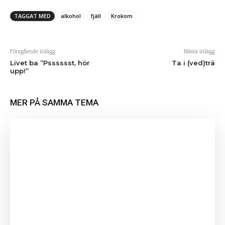
TAGGAT MED
alkohol
fjäll
Krokom
Föregående inlägg
Nästa inlägg
Livet ba ”Psssssst, hör
Ta i (ved)trä
upp!”
MER PÅ SAMMA TEMA