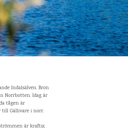
nde Indalsälven. Bron
n Norrbotten. Idag är
nda tågen är
ill Gällivare i norr.
 strömmen är kraftig