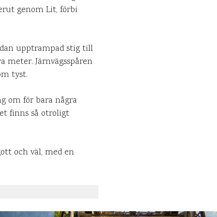
erut genom Lit, förbi
edan upptrampad stig till
ra meter. Järnvägsspåren
om tyst.
ng om för bara några
t finns så otroligt
gott och väl, med en