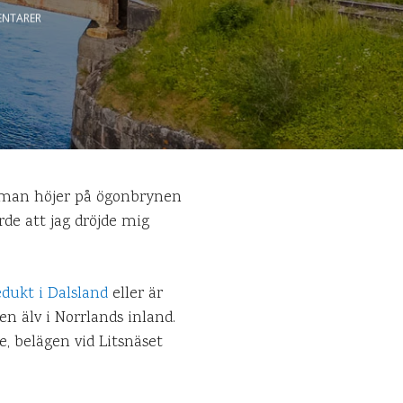
NTARER
et man höjer på ögonbrynen
de att jag dröjde mig
dukt i Dalsland
eller är
en älv i Norrlands inland.
re, belägen vid Litsnäset