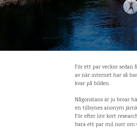
För ett par veckor sedan 
av när internet har så ba
kvar på bilden.
Någonstans är ju broar hä
en tillsynes anonym järnko
För efter lite kort researc
bara ett par mil norr om 