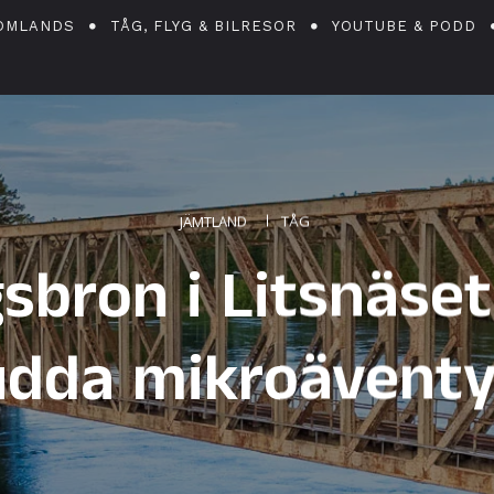
OMLANDS
TÅG, FLYG & BILRESOR
YOUTUBE & PODD
JÄMTLAND
TÅG
sbron i Litsnäset
udda mikroäventy