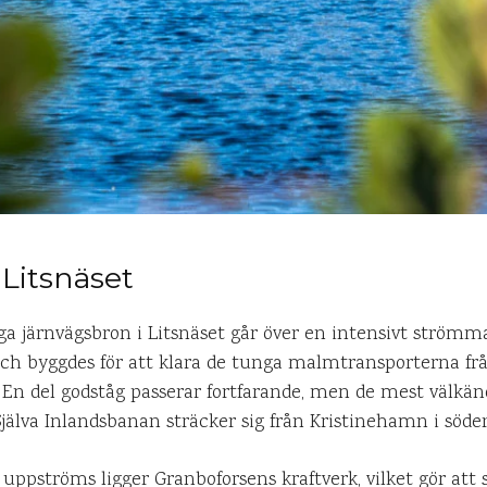
 Litsnäset
a järnvägsbron i Litsnäset går över en intensivt strömma
ch byggdes för att klara de tunga malmtransporterna frå
e. En del godståg passerar fortfarande, men de mest välkä
Själva Inlandsbanan sträcker sig från Kristinehamn i söder t
ppströms ligger Granboforsens kraftverk, vilket gör att