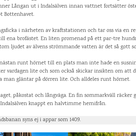
ner Långan ut i Indalsälven innan vattnet fortsätter öst
t Bottenhavet.
ngsficka i närheten av kraftstationen och tar oss via en r
ill ena brofästet. En liten promenad på ett par-tre hund
utom ljudet av älvens strömmande vatten är det så gott s
nästan runt hörnet till en plats man inte hade en susni
er vardagen lite och som också skickar insikten om att de
 man gläntar på dörren lite. Och alldeles runt hörnet.
slaget, påkostat och långväga. En fin sommarkväll räcker 
 Indalsälven knappt en halvtimme hemifrån.
dsbanan syns ej i appar som 1409.