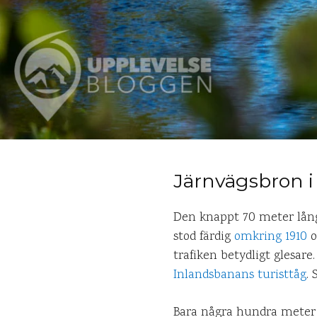
Järnvägsbron i
Den knappt 70 meter lång
stod färdig
omkring 1910
o
trafiken betydligt glesar
Inlandsbanans turisttåg
. 
Bara några hundra meter u