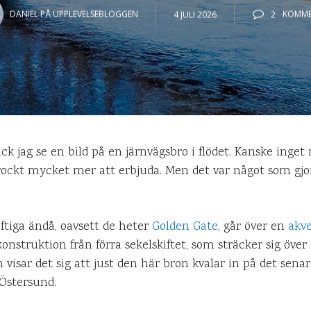
DANIEL PÅ UPPLEVELSEBLOGGEN
4 JULI 2026
2
KOMME
fick jag se en bild på en järnvägsbro i flödet. Kanske ing
rockt mycket mer att erbjuda. Men det var något som gjor
ftiga ändå, oavsett de heter
Golden Gate
, går över en
akve
nstruktion från förra sekelskiftet, som sträcker sig över 
h visar det sig att just den här bron kvalar in på det sena
Östersund.