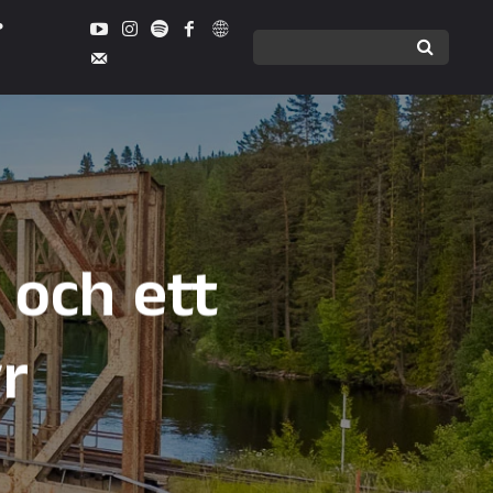
 och ett
r