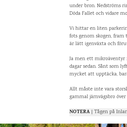
under bron. Nedströms rin
Döda Fallet och vidare mo
Vi hittar en liten parkeri
fots genom skogen, fram t
är lätt igenväxta och för
Ja men ett mikroäventyr 
dagar sedan. Sånt som lyft
mycket att upptäcka, bara
Allt måste inte vara stor
gammal järnvägsbro över
NOTERA
| Tågen på Inlan