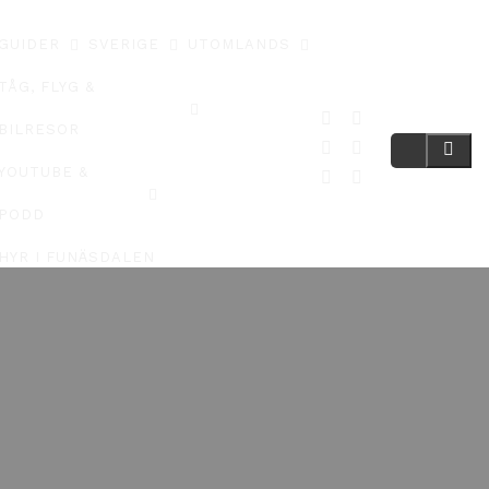
GUIDER
SVERIGE
UTOMLANDS
TÅG, FLYG &
BILRESOR
YOUTUBE &
PODD
HYR I FUNÄSDALEN