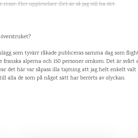
resor. Fler upplevelser. Det är så jag vill ha det.
 överstruket?
 inlägg som tyvärr råkade publiceras samma dag som fligh
 de franska alperna och 150 personer omkom. Det är svårt a
r det här var såpass illa tajming att jag helt enkelt valt 
ill alla de som på något sätt har berörts av olyckan.