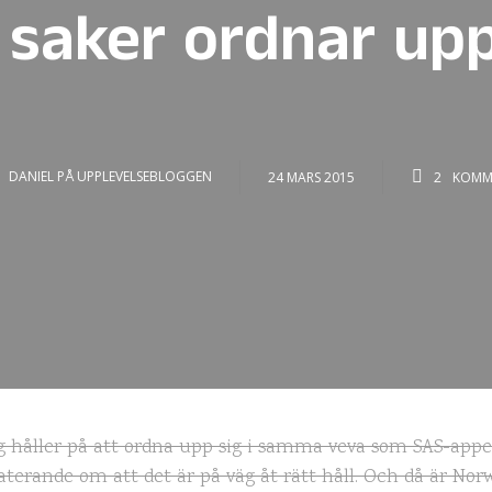
 saker ordnar upp
DANIEL PÅ UPPLEVELSEBLOGGEN
24 MARS 2015
2
KOMM
g håller på att ordna upp sig i samma veva som SAS-appen
terande om att det är på väg åt rätt håll. Och då är No