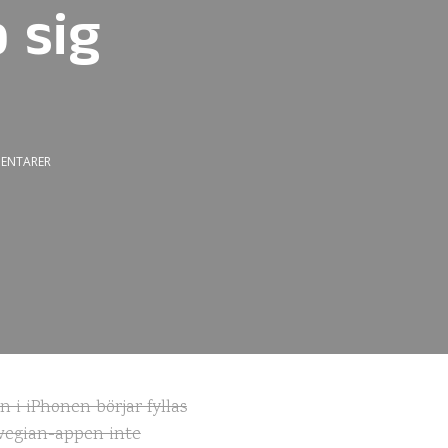
 sig
ENTARER
 i iPhonen börjar fyllas
rwegian-appen inte