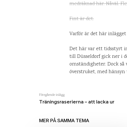
medräknad här. Nåväl. Fler 
Fint är det.
Varför är det här inlägget
Det här var ett tidsstyrt
till Düsseldorf gick ner i
omständigheter. Dock så va
överstruket, med hänsyn t
Föregående inlägg
Träningsraserierna – att lacka ur
MER PÅ SAMMA TEMA