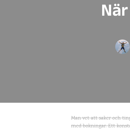
När
Man vet att saker och tin
med bokningar. Ett konsta