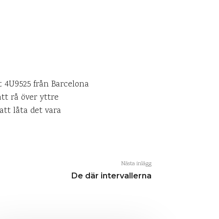
t 4U9525 från Barcelona
tt rå över yttre
att låta det vara
Nästa inlägg
De där intervallerna