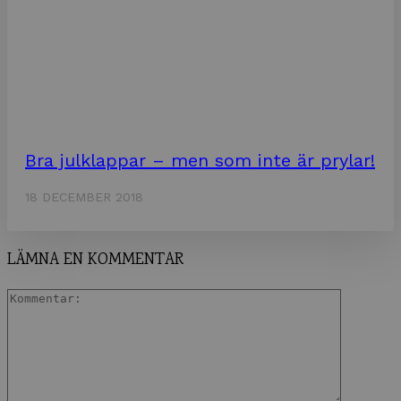
Bra julklappar – men som inte är prylar!
18 DECEMBER 2018
LÄMNA EN KOMMENTAR
Komment