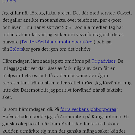
Colors
Jag gillar när företag fattar grejen. Det där med service. Oavsett
det gäller ansikte mot ansikte, över telefonen, per e-post
och även – nu när vi skriver 2015 – sociala medier. Jag har
redan avhandlat vad jag tycker om vissa företag och deras
närvaro (
Twitter-SM bland mobiloperatörer
) och jag
tän
Colors
ker göra det igen om det behövs.
Häromdagen lämnade jag ett omdöme på
Tripadvisor
. De
inlägg jag skriver där läses av folk, några av dem får en
hjälpsamhetsröst och få av dem besvaras av någon
representant från platsen eller stället ifråga. Jag förväntar mig
inte det. Däremot blir jag positivt förvånad när så faktiskt
sker.
Ja, som häromdagen då. På
förra veckans jobbuppdrag
i
Hufvudstaden bodde jag på Amaranten på Kungsholmen. Ett
ganska okej hotell där framförallt den fantastiskt sköna
kudden utmärkte sig men där ganska många saker kändes