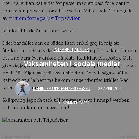
lite… tja, vi kan kalla det för passé, med ett bäst-före-datum
som redan passerats för ett tag sedan. Vilket också framgick
av
mitt omdöme på just Tripadvisor
.
Igår kväll hade Amaranten svarat.
I det här fallet kan en sådan liten enkel grej få mig att
INTERNETTJÄNSTER
återkomma. De är vaksamma och lyssnar på sina kunder och
det inte bara över disken på plats. Helt klart pluspoäng. Och
Vaksamheten i sociala medier
givetvis, jag ska bli bättre på att säga till på plats om jag inte är
nöjd. Där följer jag tyvärr svenskheten. Det vill säga – hålla
käft och gnälla hemma bakom tangentbordet istället. Vad
fasen är det om?
DANIEL PÅ UPPLEVELSEBLOGGEN
22 APRIL 2015
Skärpning, jag och tack till företagen som finns på webben
0
KOMMENTARER
och möter kunderna även där!
Föregående inlägg
Nästa inlägg