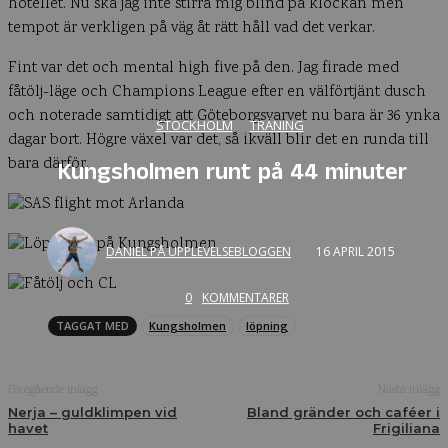
hotellet. Nu ska jag inte stirra mig blind på klockan men
tempot är verkligen på väg åt rätt håll vad det verkar.
Fint var det och mental high five på den. Jag firade med
fåtölj-läge och Champions League efter en välförtjänt dusch
och noterade samtidigt att Göteborgsvarvet nu bara är 36 ynka
STOCKHOLM
TRÄNING
dagar bort. Högre växel var det, så ikväll blir det en runda till
bara därför.
Kungsholmen runt på 44 minuter
DANIEL PÅ UPPLEVELSEBLOGGEN
16 APRIL 2015
0
KOMMENTARER
TAGGAT MED
Kungsholmen
löpning
Föregående inlägg
Nästa inlägg
Nerja – guldklimpen vid
Bland gränder och caféer i
havet
Frigiliana