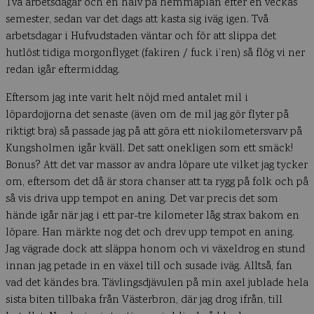
Två arbetsdagar och en halv på hemmaplan efter en veckas
semester, sedan var det dags att kasta sig iväg igen. Två
arbetsdagar i Hufvudstaden väntar och för att slippa det
hutlöst tidiga morgonflyget (fakiren / fuck i’ren) så flög vi ner
redan igår eftermiddag.
Eftersom jag inte varit helt nöjd med antalet mil i
löpardojjorna det senaste (även om de mil jag gör flyter på
riktigt bra) så passade jag på att göra ett niokilometersvarv på
Kungsholmen igår kväll. Det satt onekligen som ett smäck!
Bonus? Att det var massor av andra löpare ute vilket jag tycker
om, eftersom det då är stora chanser att ta rygg på folk och på
så vis driva upp tempot en aning. Det var precis det som
hände igår när jag i ett par-tre kilometer låg strax bakom en
löpare. Han märkte nog det och drev upp tempot en aning.
Jag vägrade dock att släppa honom och vi växeldrog en stund
innan jag petade in en växel till och susade iväg. Alltså, fan
vad det kändes bra. Tävlingsdjävulen på min axel jublade hela
sista biten tillbaka från Västerbron, där jag drog ifrån, till