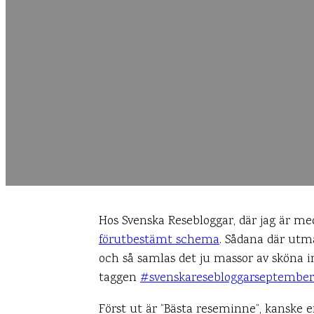
Hos Svenska Resebloggar, där jag är me
förutbestämt schema
. Sådana där utma
och så samlas det ju massor av sköna in
taggen
#svenskaresebloggarseptemb
Först ut är ”Bästa reseminne”, kanske 