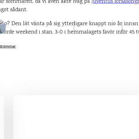
 där sommaren, då vi även åkte iväg på
Juventus försäsong
got sådant.
Siro? Den lät vänta på sig ytterligare knappt nio år innan 
DANIEL PÅ UPPLEVELSEBLOGGEN
5 SEPTEMBER 2015
2
 körde weekend i stan. 3-0 i hemmalagets favör inför 45 t
rdrömmar