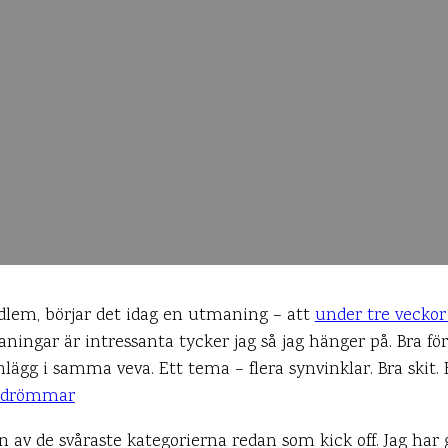
dlem, börjar det idag en utmaning – att
under tre veckor
ningar är intressanta tycker jag så jag hänger på. Bra för 
lägg i samma veva. Ett tema – flera synvinklar. Bra skit.
erdrömmar
en av de svåraste kategorierna redan som kick off. Jag ha