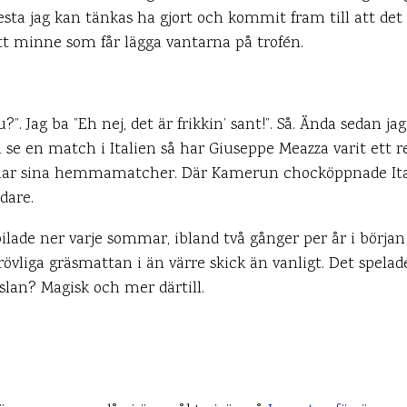
sta jag kan tänkas ha gjort och kommit fram till att det 
 ett minne som får lägga vantarna på trofén.
u?”. Jag ba ”Eh nej, det är frikkin’ sant!”. Så. Ända sedan j
e en match i Italien så har Giuseppe Meazza varit ett resm
) har sina hemmamatcher. Där Kamerun chocköppnade Ita
dare.
ilade ner varje sommar, ibland två gånger per år i början 
liga gräsmattan i än värre skick än vanligt. Det spelade 
nslan? Magisk och mer därtill.
ITALIEN
FOTBOLL
å utmaningen – 