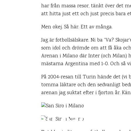
har från massa resor, tänkt över det me
att hitta just ett och just precis bara
Men okej. Så här. Ett av många.
Jag är fotbollsälskare. Ni ba ”Va? Skojar’
som idol och drömde om att få åka och s
Arenan i Milano där Inter (och Milan
mästarna Argentina med 1-0. Och så vi
På 2004-resan till Turin hände det (vi b
tomma läktare och den sedvanligt bedröv
arenan jag suktat efter i fjorton år. Kä
Jag hänger p