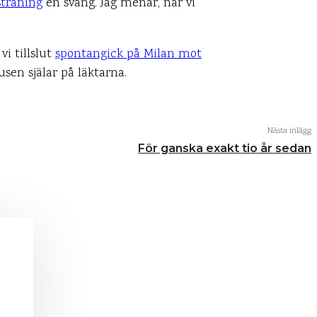
sträning
en sväng. Jag menar, när vi
vi tillslut
spontangick på Milan mot
KOMMENTARER
usen själar på läktarna.
Nästa inlägg
För ganska exakt tio år sedan