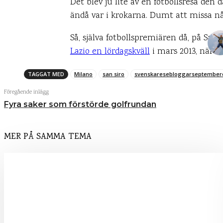
Det blev ju lite av en fotbollsresa den
ändå var i krokarna. Dumt att missa nå
Så, själva fotbollspremiären då, på San 
Lazio en lördagskväll
i mars 2013, när vi
TAGGAT MED
Milano
san siro
svenskaresebloggarseptembe
Föregående inlägg
Fyra saker som förstörde golfrundan
MER PÅ SAMMA TEMA