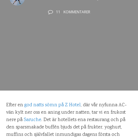
11
KOMMENTARER
Efter en
god natts sömn på Z Hotel
, där vår nyfunna AC-
vän kylt ner oss en aning under natten, tar vi en frukost
nere på
Saruche
. Det är hotellets ena restaurang och på
den sparsmakade buffén bjuds det på frukter, yoghurt,
muffins och självfallet inmundigas dagens första och