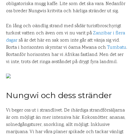
obligatoriska mugg kaffe. Lite som det ska vara. Nedanför
oss breder Nungwis kritvita och härliga stränder ut sig.
En lång och oändlig strand med sådär turistbroschyrigt
turkost vatten och även om vi nu varit på
Zanzibar i flera
dagar
så är det här en sak som inte går att vänja sig vid.
Borta i horisonten skymtar vi öarna Mwana och
Tumbatu
.
Bortanför horisonten har vi Afrikas fastland. Men det ser
vi inte, trots det ringa avståndet på drygt fyra landmil.
Nungwi och dess stränder
Vi beger oss ut i strandlivet. De ihärdiga strandförsäljarna
är om möjligt än mer intensiva här. Kokosnötter, ananas,
solnedgångsturer, snorkling, allt möjligt. Inklusive
marijuana. Vi har våra planer spikade och tackar vänligt