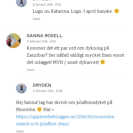
23 januari 2016 , 15:02
Lugn nu Katarina. Lugn. I april kanske.
Svara
SANNA ROSELL
11 februari 2016 , 20:01
Kommer det ett par ord om dykning på
Zanzibar? Ser isåfall väldigt mycket fram emot
det inlägget! MVH / snart dykarcert
Svara
DRYDEN
11 februari 2016 , 22:08
Hej Sanna! Jag har skrivit om julaftonsdyket på
Mnemba.
Här >
https://upplevelsebloggen.se/2016/01/mnemba-
island-och-julafton-ytan/
Svara