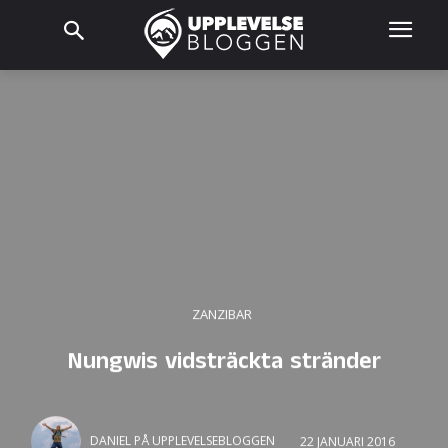
ZANZIBAR
Nungwis vidsträckta stränder
DANIEL PÅ UPPLEVELSEBLOGGEN
22 JANUARI 2016