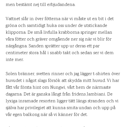
men bestämt nej till erbjudandena.
Vattnet slår in över fötterna när vi måste ut en bit i det
gröna och samtidigt huka oss under de utstickande
klipporna. De små livfulla krabborna springer mellan
våra fötter och gräver omgående ner sig när vi blir för
närgångna. Sanden sprätter upp ur deras ett par
centimeter stora hål i snabb takt och sedan ser vi dem
inte mer.
Solen bränner, svetten rinner och jag lägger t-shirten över
huvudet i något slags försök att skydda mitt huvud. Vi har
fått vår första hint om Nungwi, vårt hem de närmaste
dagarna. Det är ganska långt från fridens Jambiani. De
lyxiga inramade resorten ligger tätt längs stranden och vi
själva har privilegiet att kunna smita undan och upp på
vår egen balkong när så vi känner för det.