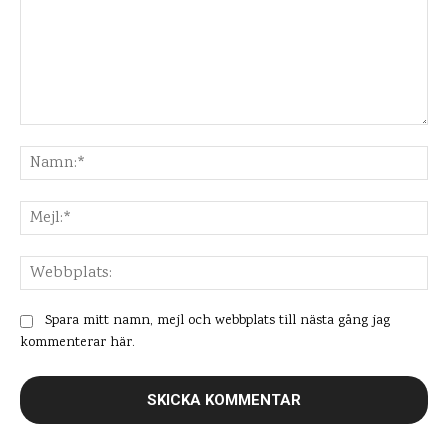
Kommentar:
Na
Mej
Web
Spara mitt namn, mejl och webbplats till nästa gång jag
kommenterar här.