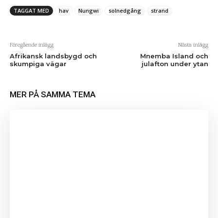
TAGGAT MED
hav
Nungwi
solnedgång
strand
Föregående inlägg
Nästa inlägg
Afrikansk landsbygd och
Mnemba Island och
skumpiga vägar
julafton under ytan
MER PÅ SAMMA TEMA