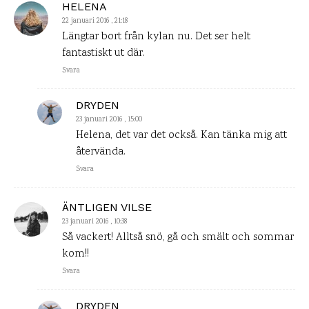
HELENA
22 januari 2016 , 21:18
Längtar bort från kylan nu. Det ser helt
fantastiskt ut där.
Svara
DRYDEN
23 januari 2016 , 15:00
Helena, det var det också. Kan tänka mig att
återvända.
Svara
ÄNTLIGEN VILSE
23 januari 2016 , 10:38
Så vackert! Alltså snö, gå och smält och sommar
kom!!
Svara
DRYDEN