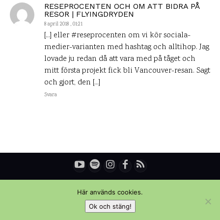
RESEPROCENTEN OCH OM ATT BIDRA PÅ
RESOR | FLYINGDRYDEN
8 april 2018 , 01:21
[…] eller #reseprocenten om vi kör sociala-
medier-varianten med hashtag och alltihop. Jag
lovade ju redan då att vara med på tåget och
mitt första projekt fick bli Vancouver-resan. Sagt
och gjort, den […]
Svara
© Copyright - Daniel Rydén | Upplevelsebloggen
Här används cookies.
Ok och stäng!