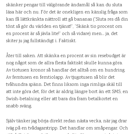
skänker pengar till välgörande ändamål så kan du sluta
läsa här och nu. För det är onekligen en känslig fråga som
kan få lättkränkta nättroll att gå bananas (”Sluta res då din
tönt så gör du världen en tjänst!”, ”Skänk tio procent om
en procent är så jävla lite!” och så vidare) men… ja, det
skiter ju jag fullständigt i. Faktiskt.
Åter till saken. Att skänka en procent av sin resebudget är
nog något som de allra flesta faktiskt skulle kunna göra.
Av tiotusen kronor så handlar det alltså om en hundring.
Av femtusen en femtiolapp. Av tjugotusen så blir det
tvåhundra spänn. Det finns liksom inga rimliga skäl till
att inte göra det, för det är aldrig längre bort än ett SMS, en
Swish-betalning eller att bara dra fram betalkortet en
snabb sväng.
Själv tänker jag börja direkt redan nästa vecka, när jag drar
iväg på en tvådagarstripp. Det handlar om småpengar. Och