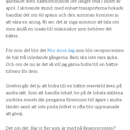
självfallet även nästkommande lite längre resa i slutet av
april. I skrivande stund, med enbart transporterna bokade,
handlar det om 60 spänn och den summan kommer ju
att växa en aning. Ni ser, det är inga summor att tala om
men ändå en insats till människor som behöver det
bättre.
För min del blir det
Min stora dag
som blir receprocenten
de här två inledande gångerna. Barn ska inte vara sjuka.
Och om de nu är det så vill jag gärna bidra till en bättre
tillvaro för dem.
Givetvis går det ju att bidra till en bättre resevärld även på
andra sätt. Som att handla lokalt, bo på de lokala ställena,
undvika resorts där pengarna försvinner till ägare i andra
länder samt att inte pruta (vilket vi ofta blir uppmanade
att göra).
Det om det. Har vi fler som är med på Reseprocenten?