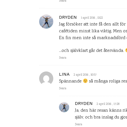
Svara
DRYDEN
1 april 2016 , 13:22
Jag försöker att inte få den allt för
cafétiden minst lika viktig. Men om 
En fin men inte så marknadsförd da
…och självklart går det återvända.
Svara
LINA
2 april 2016 , 10:57
Spännande
så många roliga reso
Svara
DRYDEN
2 april 2016 , 17:28
Ja, den här resan känns ri
själv, och bra inslag du g
Svara