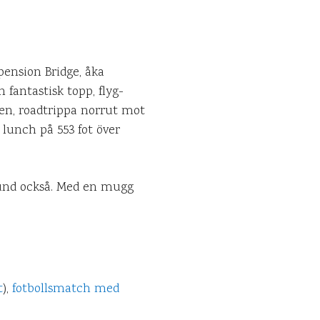
pension Bridge, åka
fantastisk topp, flyg-
olen, roadtrippa norrut mot
lunch på 553 fot över
stund också. Med en mugg
t
),
fotbollsmatch med