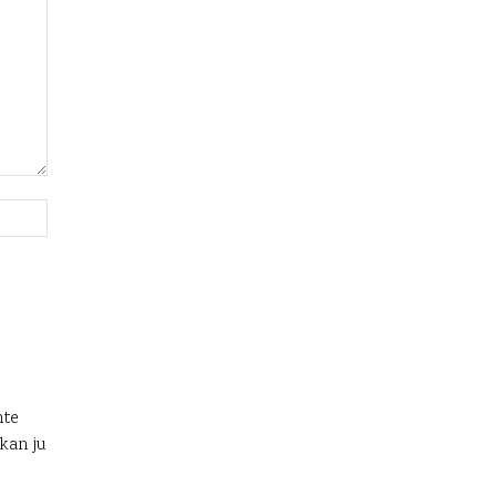
Webbplats:
nte
 kan ju