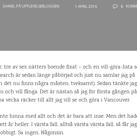
DANIEL PÅ UPPLEVELSEBLOGGEN
1 APRIL 2016
8
KOMM
er, tre av sex nätters boende fixat – och en vill-göra-lista
earch är sedan länge påbörjad och just nu samlar jag på 
et nu finns några måsten, tveksamt). Sedan tänkte jag s
an och vill fånga. Det är nästan så jag för första gången på
ecka räcker till allt jag vill se och göra i Vancouver.
nte hinna med allt och det är bara att inse. Men det hade
år heller. I värsta fall, alltså värsta värsta fall, så får ja
jobbigt. Sa ingen. Någonsin.