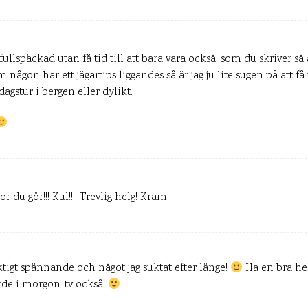
 fullspäckad utan få tid till att bara vara också, som du skriver så 
någon har ett jägartips liggandes så är jag ju lite sugen på att få 
gstur i bergen eller dylikt.
r du gör!!! Kul!!!! Trevlig helg! Kram
ktigt spännande och något jag suktat efter länge!
Ha en bra he
jorde i morgon-tv också!