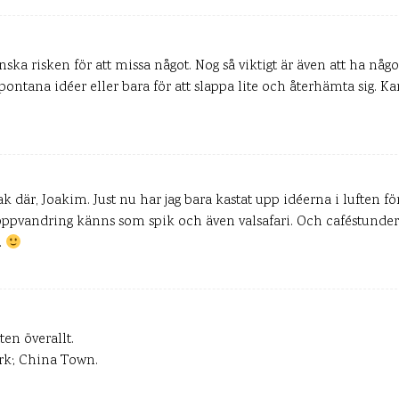
inska risken för att missa något. Nog så viktigt är även att ha någ
pontana idéer eller bara för att slappa lite och återhämta sig. K
k där, Joakim. Just nu har jag bara kastat upp idéerna i luften för
oppvandring känns som spik och även valsafari. Och caféstunde
.
en överallt.
ark; China Town.