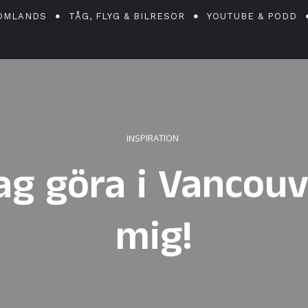
OMLANDS
TÅG, FLYG & BILRESOR
YOUTUBE & PODD
INSPIRATION
ag göra i Vancouv
mig!