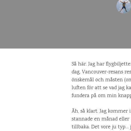
Så här. Jag har flygbiljett
dag. Vancouver-resans res
önskemål och måsten (om d
luften för att se vad jag k
fundera på om min knappa v
Äh, så klart. Jag kommer i
stannade en månad eller ett 
tillbaka. Det vore ju typ… 