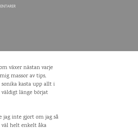
ENTARER
 som växer nästan varje
mig massor av tips,
onika kasta upp allt i
 väldigt länge börjat
 jag inte gjort om jag så
g väl helt enkelt åka