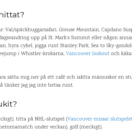
hittat?
här: Val/späckhuggarsafari, Grouse Mountain, Capilano Sus
 dagsvandring upp på St. Mark’s Summit eller någon annan 
tan, hyra cykel, jogga runt Stanley Park, Sea to Sky-gond
eejump i Whistler-krokarna,
Vancouver lookout
och käka 
t bara sätta mig ner på ett café och iaktta människor en 
så tänker jag jag inte hetsa runt.
ukit?
ckigt), titta på NHL-slutspel (
Vancouver missar slutspele
hemmamatch under veckan), golf (meckigt).