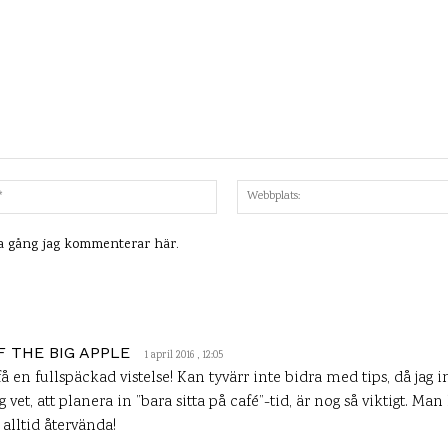
Mejl:*
ta gång jag kommenterar här.
F THE BIG APPLE
1 april 2016 , 12:05
en fullspäckad vistelse! Kan tyvärr inte bidra med tips, då jag i
vet, att planera in ”bara sitta på café”-tid, är nog så viktigt. Man
alltid återvända!