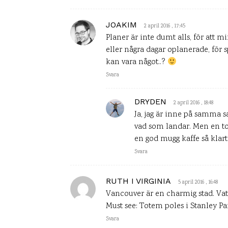
JOAKIM
2 april 2016 , 17:45
Planer är inte dumt alls, för att m
eller några dagar oplanerade, för s
kan vara något..?
Svara
DRYDEN
2 april 2016 , 18:48
Ja, jag är inne på samma sa
vad som landar. Men en t
en god mugg kaffe så klart
Svara
RUTH I VIRGINIA
5 april 2016 , 16:48
Vancouver är en charmig stad. Vatt
Must see: Totem poles i Stanley P
Svara