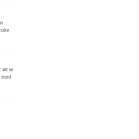
on
anske
 att se
r med