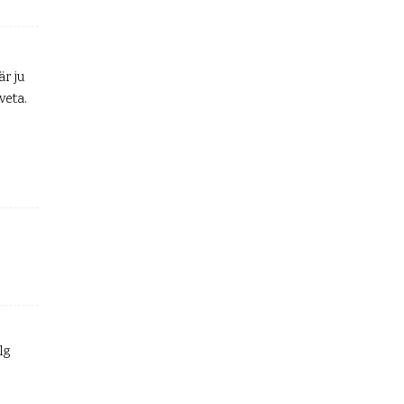
är ju
veta.
lg