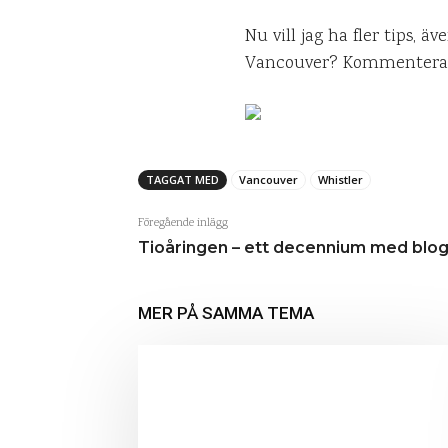
Nu vill jag ha fler tips, ä
Vancouver? Kommentera 
TAGGAT MED
Vancouver
Whistler
Föregående inlägg
Tioåringen – ett decennium med blo
MER PÅ SAMMA TEMA