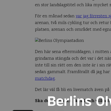
en stor landslagstitel och lika mycke
För en månad sedan
var jag förresten sj
arenan, två mils cykling tur och retur fr
platsen, arenan och området med egna 
Den här sena eftermiddagen, i mitten av
grindarna stängda och det var i det n
inte till sin rätt om den inte är i sin r
sedan gammalt. Framförallt då jag ha
matchdag
.
Det lär väl få bli en livematch även på
Berlins O
Ska du se finalen ikväll och vilka 