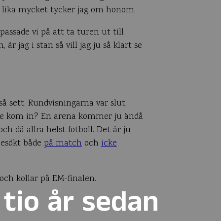
, lika mycket tycker jag om honom.
passade vi på att ta turen ut till
r jag i stan så vill jag ju så klart se
å sett. Rundvisningarna var slut,
inte kom in? En arena kommer ju ändå
ch då allra helst fotboll. Det är ju
besökt både
på match
och
icke
och kollar på EM-finalen.
 tio år sedan