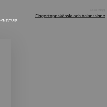
Nästa inlägg
Fingertoppskänsla och balanssinne
OMMENTARER