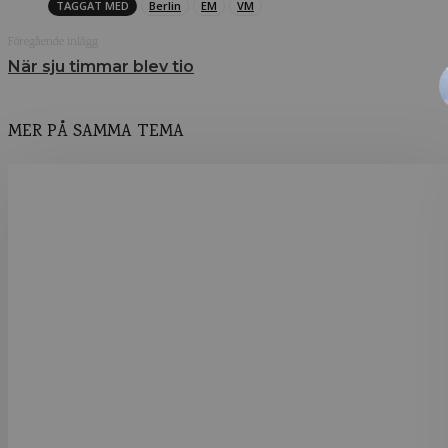
TAGGAT MED
Berlin
EM
VM
Föregående inlägg
När sju timmar blev tio
MER PÅ SAMMA TEMA