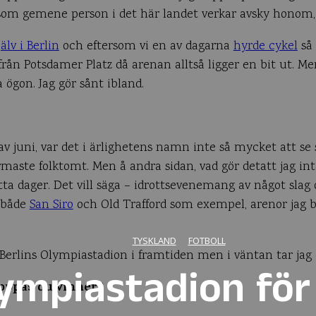
t som gemene person i det här landet verkar avsky honom
älv i Berlin
och eftersom vi en av dagarna
hyrde cykel
så 
ån Potsdamer Platz då arenan alltså ligger en bit ut. Men, ä
ögon. Jag gör sånt ibland.
 juni, var det i ärlighetens namn inte så mycket att se s
ärmaste folktomt. Men å andra sidan, vad gör detatt jag 
ätta dager. Det vill säga – idrottsevenemang av något slag o
r både
San Siro
och Old Trafford som exempel, arenor jag 
TYSKLAND
FOTBOLL
 Berlins Olympiastadion i framtiden men i väntan tar jag 
lympiastadion för
hoppas du vinner?