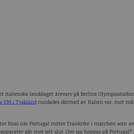
e det italienska landslaget ärevarv på Berlins Olympiastadio
ls-VM i Tyskland
rundades därmed av. Italien var, mot må
 stor final när Portugal möter Frankrike i matchen som av
pparater går mot sitt slut. Om jag hoppas på Portugal? S