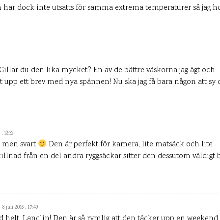
in har dock inte utsatts för samma extrema temperaturer så jag 
illar du den lika mycket? En av de bättre väskorna jag ägt och
et upp ett brev med nya spännen! Nu ska jag få bara någon att sy d
 , 12:32
n men svart
Den är perfekt för kamera, lite matsäck och lite
skillnad från en del andra ryggsäckar sitter den dessutom väldigt 
8 juli 2016 , 17:49
 helt, Lanclin! Den är så rymlig att den täcker upp en weekend