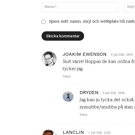
Namn:*
Spara mitt namn, mejl och webbplats till näs
JOAKIM EWENSON
4 juli 2016 , 09:45
Surt värre! Hoppas de kan ordna fra
tycker jag.
Svara
DRYDEN
4 juli 2016 , 09:46
Jag kan ju tycka det också,
sysnubbe/snubba på stan o
Svara
LANCLIN
7 juli 2016 , 23:10