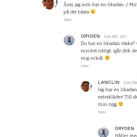
Ånej, jag som har en likadan :/ M
på det bästa
Svara
DRYDEN
8 juli 2016 , 12:27
Du har en likadan väska? G
mycket riktigt, igår dök d
mig också.
Svara
LANCLIN
8 juli 2016
Jag har en likada
extrakläder! Till 
min rygg
Svara
DRYDEN
Håller med