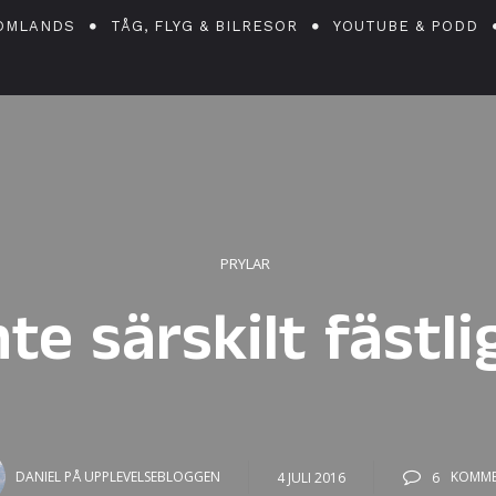
OMLANDS
TÅG, FLYG & BILRESOR
YOUTUBE & PODD
PRYLAR
nte särskilt fästli
DANIEL PÅ UPPLEVELSEBLOGGEN
4 JULI 2016
6
KOMME