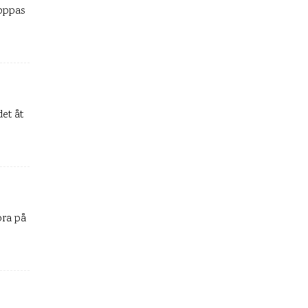
hoppas
et åt
bra på