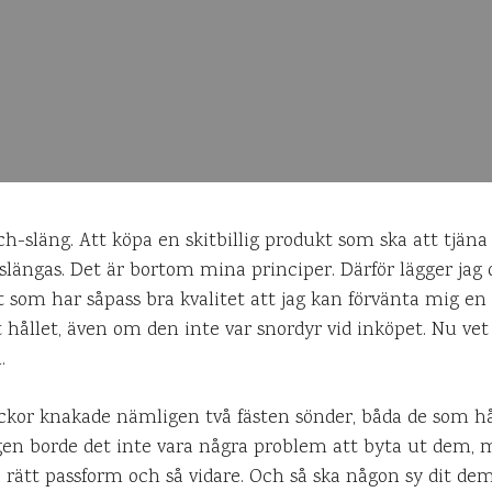
-och-släng. Att köpa en skitbillig produkt som ska att tj
 slängas. Det är bortom mina principer. Därför lägger jag o
 som har såpass bra kvalitet att jag kan förvänta mig en 
t hållet, även om den inte var snordyr vid inköpet. Nu ve
.
ckor knakade nämligen två fästen sönder, båda de som hål
gen borde det inte vara några problem att byta ut dem, m
a rätt passform och så vidare. Och så ska någon sy dit dem