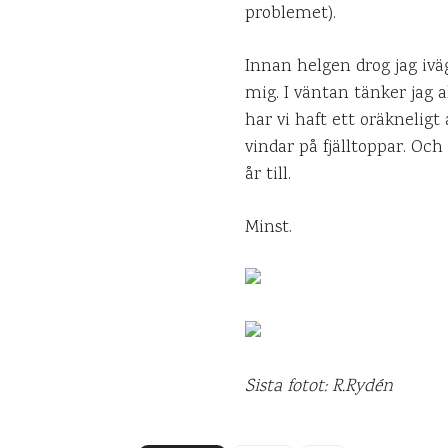
problemet).
Innan helgen drog jag ivä
mig. I väntan tänker jag a
har vi haft ett oräkneligt
vindar på fjälltoppar. Och
år till.
Minst.
Sista fotot: R.Rydén