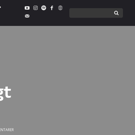
gt
NTARER