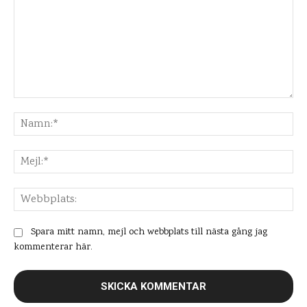
Kommentar:
Na
Mej
Web
Spara mitt namn, mejl och webbplats till nästa gång jag
kommenterar här.