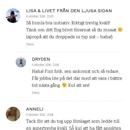
LISA & LIVET FRÅN DEN LJUSA SIDAN
4 oktober 2016 , 21:05
Så himla bra initiativ. Riktigt trevlig kväll!
Tänk om ditt flyg blivit försenat så du missat
(apropå att du droppade in typ sist – haha!)
Svara
DRYDEN
4 oktober 2016 , 21:06
Haha! Fint folk, sen ankomst och så vidare.
Får jobba lite på det där med att vara i bättre
tid nästa gång.
Kul att ses!
Svara
ANNELI
4 oktober 2016 , 21:08
Tack för att du tog upp förslaget som ledde till
en supertrevlig kväll. SÅ kul att ha fått ansikten