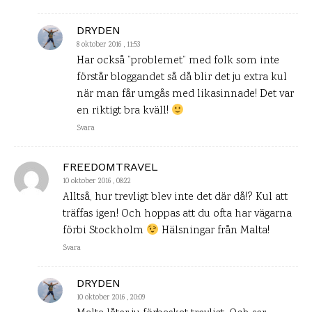
DRYDEN
8 oktober 2016 , 11:53
Har också ”problemet” med folk som inte
förstår bloggandet så då blir det ju extra kul
när man får umgås med likasinnade! Det var
en riktigt bra kväll!
Svara
FREEDOMTRAVEL
10 oktober 2016 , 08:22
Alltså, hur trevligt blev inte det där då!? Kul att
träffas igen! Och hoppas att du ofta har vägarna
förbi Stockholm
Hälsningar från Malta!
Svara
DRYDEN
10 oktober 2016 , 20:09