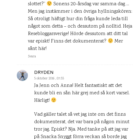
slottet?”
Sonens 20-årsdag var samma dag …
Men jag instämmer i den övriga hyllningskören:
Så otroligt häftigt hur din fråga kunde leda till
något som detta – och dessutom på nolltid. Heja
Resebloggarsverige! Hörde dessutom att ditt tal
var episkt! Finns det dokumenterat?
Mer
sånt här!
Svara
DRYDEN
5 oktober 2016 , 07:55
Ja Jenn och Anna! Helt fantastiskt att det
kunde bli en sån här grej med så kort varsel.
Härligt!
Vad gäller talet så vet jag inte om det finns
dokumenterat, det var bara på någon minut
tror jag. Episkt? Nja. Med tanke på att jag var
på Snacka Snyggt förra veckan så borde jag