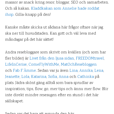
massor av snack kring resor, bloggar, SEO och samarbeten.
Och så kakan.
Kladdkakan som Annelie hade roddat
ihop
. Gilla-knapp på den!
Kanske måste skicka ut sådana här frågor oftare när jag
ska ner till huvudstaden. Kan gott och väl leva med
måndagar på det här sättet!
Andra resebloggare som skrivit om kvällen (och som har
fler bilder) är
Livet från den ljusa sidan
,
FREEDOMtravel
,
LifeInCerise
,
ComeFlyWithMe
,
MatOchResebloggen
och
Fab F’Ämme
. Sedan var ju även
Lina
,
Annika
,
Lena
,
Jeanette
,
Lola
,
Katarina
,
Sofia
,
Anna
och
Cathinka
på
plats. Jädra skönt gäng alltså som bara sprudlar av
inspiration, tips, flow, go, mer tips och ännu mer flow. Blir
inte direkt mindre resesugen efter en stund i det här
sällskapet.