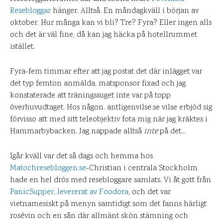
Resebloggar
hänger. Alltså. En måndagkväll i början av
oktober. Hur många kan vi bli? Tre? Fyra? Eller ingen alls
och det är väl fine, då kan jag häcka på hotellrummet
istället.
Fyra-fem timmar efter att jag postat det där inlägget var
det typ femton anmälda, matsponsor fixad och jag
konstaterade att träningssuget inte var på topp
överhuvudtaget. Hos någon. antligenvilse.se vilse erbjöd sig
förvisso att med sitt teleobjektiv fota mig när jag kräktes i
Hammarbybacken. Jag nappade alltså
inte
på det…
Igår kväll var det så dags och hemma hos
Matochresebloggen.se
-Christian i centrala Stockholm
hade en hel drös med resebloggare samlats. Vi åt gott från
PanicSupper
,
levererat av Foodora
, och det var
vietnamesiskt på menyn samtidigt som det fanns härligt
rosévin och en sån där allmänt skön stämning och