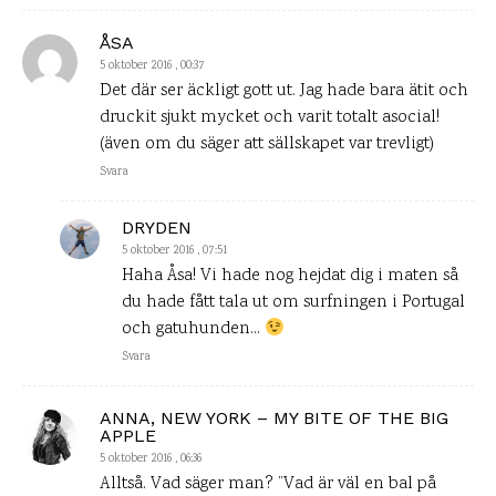
ÅSA
5 oktober 2016 , 00:37
Det där ser äckligt gott ut. Jag hade bara ätit och
druckit sjukt mycket och varit totalt asocial!
(även om du säger att sällskapet var trevligt)
Svara
DRYDEN
5 oktober 2016 , 07:51
Haha Åsa! Vi hade nog hejdat dig i maten så
du hade fått tala ut om surfningen i Portugal
och gatuhunden…
Svara
ANNA, NEW YORK – MY BITE OF THE BIG
APPLE
5 oktober 2016 , 06:36
Alltså. Vad säger man? ”Vad är väl en bal på