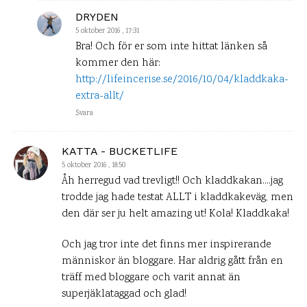
DRYDEN
5 oktober 2016 , 17:31
Bra! Och för er som inte hittat länken så
kommer den här:
http://lifeincerise.se/2016/10/04/kladdkaka-
extra-allt/
Svara
KATTA - BUCKETLIFE
5 oktober 2016 , 18:50
Åh herregud vad trevligt!! Och kladdkakan….jag
trodde jag hade testat ALLT i kladdkakeväg, men
den där ser ju helt amazing ut! Kola! Kladdkaka!
Och jag tror inte det finns mer inspirerande
människor än bloggare. Har aldrig gått från en
träff med bloggare och varit annat än
superjäklataggad och glad!