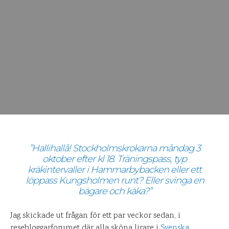
”Hallihallå! Stockholmskrokarna måndag 3
oktober efter kl 18. Träningspass, typ
kräkintervaller i Hammarbybacken eller ett
löppass Kungsholmen runt? Eller svinga en
bägare och käka?”
Jag skickade ut frågan för ett par veckor sedan, i
resebloggarforumet där alla sköna lirare i
Svenska