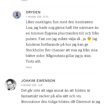
Svara
DRYDEN
7 oktober 2016 , 07:51
Låter onekligen fint med den kontrasten
Lisa, jag hade nog gärna haft lite närmare än
en timmes flygresa plus tranfers till och från
pulsen. Fast om jag måste välja så… ja.
Jag
funderar fortfarande på hur jag kan ge
Stockholm fler chanser att visa sig från sina
bättre sidor. Någonstans gillar jag ju stan.
Trots allt.
Svara
JOAKIM EWENSON
6 oktober 2016 , 11:49
Det går inte att säga annat än att hösten är
fantastiskt vacker på alla sätt och vis,
åtminstone den tidiga hösten då! Däremot är jag