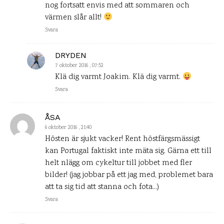
nog fortsatt envis med att sommaren och
värmen slår allt!
Svara
DRYDEN
7 oktober 2016 , 07:52
Klä dig varmt Joakim. Klä dig varmt.
Svara
ÅSA
6 oktober 2016 , 21:40
Hösten är sjukt vacker! Rent höstfärgsmässigt
kan Portugal faktiskt inte mäta sig. Gärna ett till
helt nlägg om cykeltur till jobbet med fler
bilder! (jag jobbar på ett jag med, problemet bara
att ta sig tid att stanna och fota…)
Svara