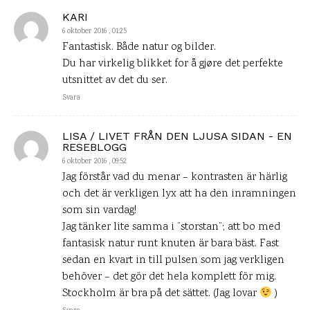
KARI
6 oktober 2016 , 01:25
Fantastisk. Både natur og bilder.
Du har virkelig blikket for å gjøre det perfekte
utsnittet av det du ser.
Svara
LISA / LIVET FRÅN DEN LJUSA SIDAN - EN
RESEBLOGG
6 oktober 2016 , 09:52
Jag förstår vad du menar – kontrasten är härlig
och det är verkligen lyx att ha den inramningen
som sin vardag!
Jag tänker lite samma i ”storstan”; att bo med
fantasisk natur runt knuten är bara bäst. Fast
sedan en kvart in till pulsen som jag verkligen
behöver – det gör det hela komplett för mig.
Stockholm är bra på det sättet. (Jag lovar
)