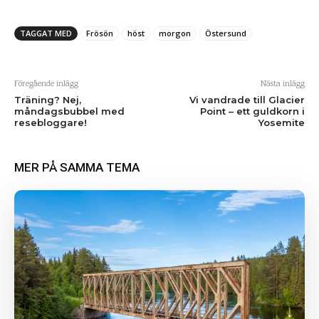
TAGGAT MED
Frösön
höst
morgon
Östersund
Föregående inlägg
Nästa inlägg
Träning? Nej,
Vi vandrade till Glacier
måndagsbubbel med
Point – ett guldkorn i
resebloggare!
Yosemite
MER PÅ SAMMA TEMA