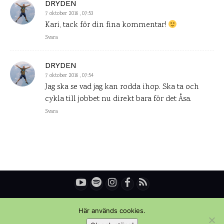
DRYDEN
7 oktober 2016 , 07:53
Kari, tack för din fina kommentar!
Svara
DRYDEN
7 oktober 2016 , 07:54
Jag ska se vad jag kan rodda ihop. Ska ta och
cykla till jobbet nu direkt bara för det Åsa.
Svara
© Copyright - Daniel Rydén | Upplevelsebloggen
Här används cookies.