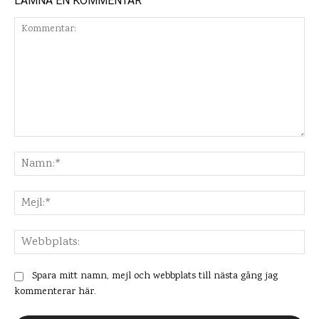
LÄMNA EN KOMMENTAR
Kommentar:
Na
Mej
Web
Spara mitt namn, mejl och webbplats till nästa gång jag
kommenterar här.