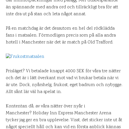
där miniförpackningar med pålägg. Mer tidsbesparande
än spännande med andra ord och tillräckligt bra för att
inte dra ut på stan och leta något annat.
På en matchdag är det dessutom en hel del rödklädda
fans i matsalen. Förmodligen precis som på alla andra
hotell i Manchester när det är match på Old Trafford.
Prisläget? Vi betalade knappt 4000 SEK för våra tre nätter
och det är i lätt överkant mot vad vi brukar betala när vi
är ute. Dock, nyårshelg, frukost, eget badrum och nybygge.
Allt sånt lär väl ha spelat in.
Kontentan då, av våra nätter över nyår i
Manchester? Holiday Inn Express Manchester Arena
tycker jag ger en bra upplevelse. Visst, det sticker inte ut åt
något speciellt håll och kan vid en första anblick kännas