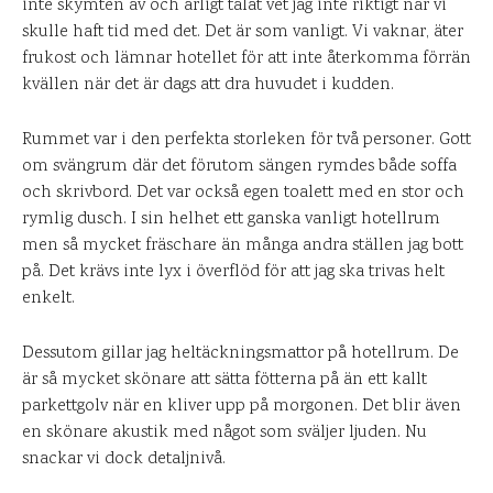
inte skymten av och ärligt talat vet jag inte riktigt när vi
skulle haft tid med det. Det är som vanligt. Vi vaknar, äter
frukost och lämnar hotellet för att inte återkomma förrän
kvällen när det är dags att dra huvudet i kudden.
Rummet var i den perfekta storleken för två personer. Gott
om svängrum där det förutom sängen rymdes både soffa
och skrivbord. Det var också egen toalett med en stor och
rymlig dusch. I sin helhet ett ganska vanligt hotellrum
men så mycket fräschare än många andra ställen jag bott
på. Det krävs inte lyx i överflöd för att jag ska trivas helt
enkelt.
Dessutom gillar jag heltäckningsmattor på hotellrum. De
är så mycket skönare att sätta fötterna på än ett kallt
parkettgolv när en kliver upp på morgonen. Det blir även
en skönare akustik med något som sväljer ljuden. Nu
snackar vi dock detaljnivå.