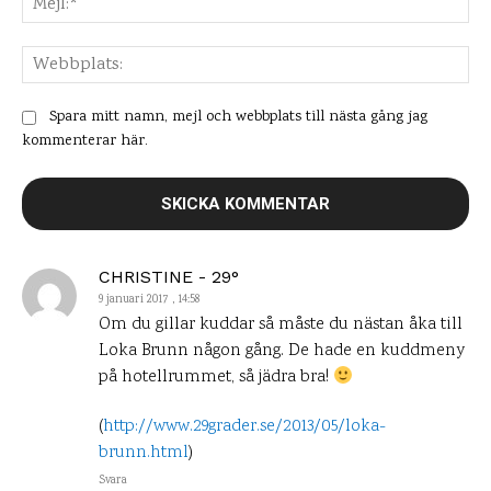
Web
Spara mitt namn, mejl och webbplats till nästa gång jag
kommenterar här.
CHRISTINE - 29°
9 januari 2017 , 14:58
Om du gillar kuddar så måste du nästan åka till
Loka Brunn någon gång. De hade en kuddmeny
på hotellrummet, så jädra bra!
(
http://www.29grader.se/2013/05/loka-
brunn.html
)
Svara