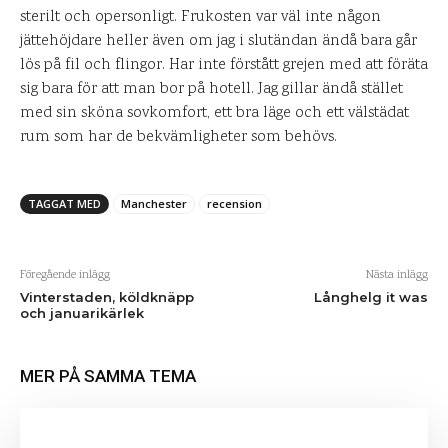
sterilt och opersonligt. Frukosten var väl inte någon
jättehöjdare heller även om jag i slutändan ändå bara går
lös på fil och flingor. Har inte förstått grejen med att föräta
sig bara för att man bor på hotell. Jag gillar ändå stället
med sin sköna sovkomfort, ett bra läge och ett välstädat
rum som har de bekvämligheter som behövs.
TAGGAT MED
Manchester
recension
Föregående inlägg
Nästa inlägg
Vinterstaden, köldknäpp
Långhelg it was
och januarikärlek
MER PÅ SAMMA TEMA