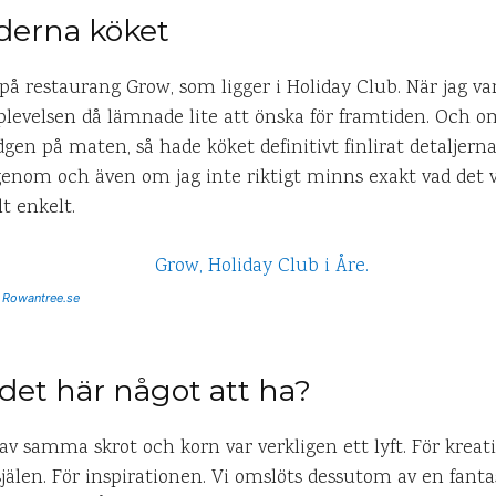
derna köket
 på restaurang Grow, som ligger i Holiday Club. När jag va
evelsen då lämnade lite att önska för framtiden. Och om
dgen på maten, så hade köket definitivt finlirat detaljern
igenom och även om jag inte riktigt minns exakt vad det v
t enkelt.
/ Rowantree.se
det här något att ha?
av samma skrot och korn var verkligen ett lyft. För kreati
själen. För inspirationen. Vi omslöts dessutom av en fantas