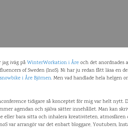
r jag iväg på
WinterWorkation i Åre
och det anordnades 
luencers of Sweden (InoS). Ni har ju redan fått läsa en de
snowbike i Åre Björnen
. Men vad handlade hela helgen 
nconference tidigare så konceptet för mig var helt nytt. 
mmer agendan och själva sätter innehållet. Man kan skri
e eller bara sitta och inhalera kreativiteten, atmosfär
InoS var arrangör var det enbart bloggare, Youtubers, I