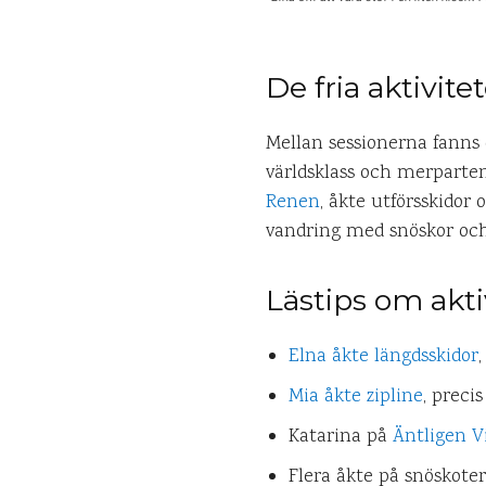
De fria aktivite
Mellan sessionerna fanns d
världsklass och merparten 
Renen
, åkte utförsskidor
vandring med snöskor och j
Lästips om aktiv
Elna åkte längdsskidor
Mia åkte zipline
, preci
Katarina på
Äntligen V
Flera åkte på snöskote