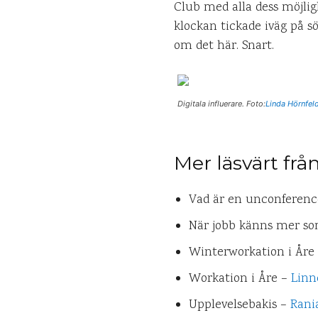
Club med alla dess möjlig
klockan tickade iväg på s
om det här. Snart.
Digitala influerare. Foto:
Linda Hörnfeld
Mer läsvärt frå
Vad är en unconferen
När jobb känns mer s
Winterworkation i Åre
Workation i Åre –
Linne
Upplevelsebakis –
Rani