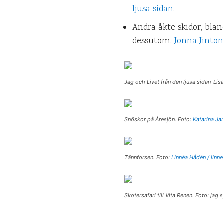
ljusa sidan
.
Andra åkte skidor, blan
dessutom.
Jonna Jinto
Jag och Livet från den ljusa sidan-Lisa
Snöskor på Åresjön. Foto:
Katarina Ja
Tännforsen. Foto:
Linnéa Hådén / linn
Skotersafari till Vita Renen. Foto: jag s