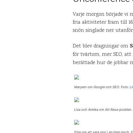
Varje morgon började vi me
fria aktiviteter fram till 
snön singlade ner utanför
Det blev dragningar om
för tvärtom, mer SEO, att
berättade hur de jobbar m
Maryem om Google och SEO. Foto:
Li
Lisa och Annika om Att Resa-podden.
Elna om att vara stor i en liten nisch. 