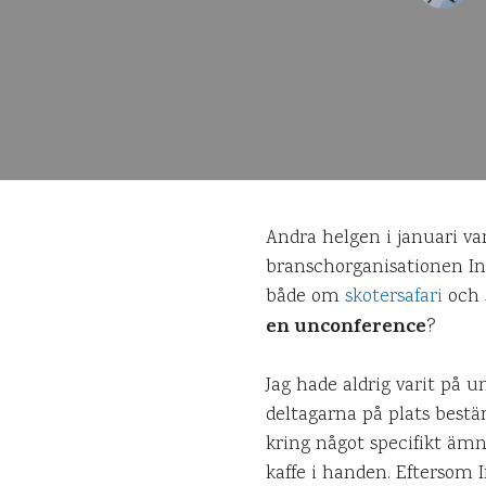
Andra helgen i januari va
branschorganisationen Inf
både om
skotersafari
och
en unconference
?
Jag hade aldrig varit på u
deltagarna på plats bestä
kring något specifikt ämn
kaffe i handen. Eftersom 