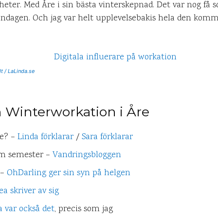
heter. Med Åre i sin bästa vinterskepnad. Det var nog få 
öndagen. Och jag var helt upplevelsebakis hela den komma
t / LaLinda.se
n Winterworkation i Åre
ce? –
Linda förklarar
/
Sara förklarar
om semester –
Vandringsbloggen
 –
OhDarling ger sin syn på helgen
a skriver av sig
a var också det
, precis som jag