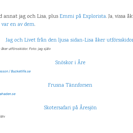
d annat jag och Lisa, plus
Emmi på Explorista
. Ja, vissa 
n var en av dem
.
 åker utförsskidor. Foto: jag själv
nsson / Bucketlife.se
eahaden.se
jälv