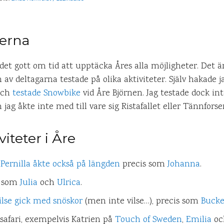
terna
et gott om tid att upptäcka Åres alla möjligheter. Det är
av deltagarna testade på olika aktiviteter. Själv hakade 
 och
testade Snowbike
vid Åre Björnen. Jag testade dock inte 
ag åkte inte med till vare sig Ristafallet eller Tännfors
iteter i Åre
,
Pernilla åkte också på längden
precis som
Johanna
.
s som
Julia
och
Ulrica
.
ilse gick med snöskor
(men inte vilse…), precis som
Bucke
rsafari, exempelvis Katrien på
Touch of Sweden
,
Emilia
o