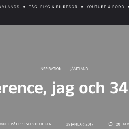
OMLANDS
TÅG, FLYG & BILRESOR
YOUTUBE & PODD
INSPIRATION
JÄMTLAND
rence, jag och 34
DANIEL PÅ UPPLEVELSEBLOGGEN
29 JANUARI 2017
28
KO