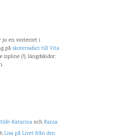
 ju en vinterort i
jag på
skotersafari till Vita
zipline (!), längdskidor,
en.
tlife-Katarina
och
Rania
.
ch
Lisa på Livet från den