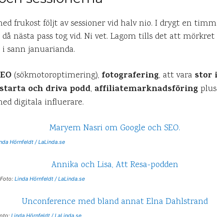
d frukost följt av sessioner vid halv nio. I drygt en timm
16 då nästa pass tog vid. Ni vet. Lagom tills det att mörkret
 i sann januarianda.
SEO
fotografering
stor 
(sökmotoroptimering),
, att vara
starta och driva podd
affiliatemarknadsföring
,
plus
ed digitala influerare.
nda Hörnfeldt / LaLinda.se
 Foto:
Linda Hörnfeldt / LaLinda.se
Foto:
Linda Hörnfeldt / LaLinda.se