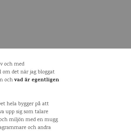
av och med
l om det när jag bloggat
vad är egentligen
om och
Det hela bygger på att
va upp sig som talare
en och miljön med en mugg
nstagrammare och andra