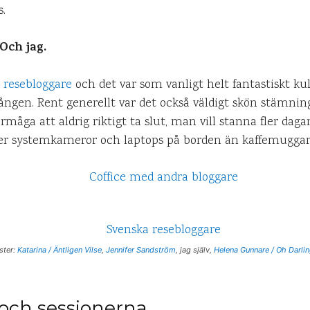
s.
Och jag.
l resebloggare
och det var som vanligt helt fantastiskt kul
ången. Rent generellt var det också väldigt skön stämning
åga att aldrig riktigt ta slut, man vill stanna fler dag
 fler systemkameror och laptops på borden än kaffemuggar
ster:
Katarina / Äntligen Vilse
,
Jennifer Sandström
, jag själv,
Helena Gunnare / Oh Darli
och sessionerna