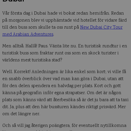
Vår första dag i Dubai hade vi bokat redan hemifrån. Redan
på morgonen blev vi upphämtade vid hotellet för vidare färd
till den buss som skulle ta oss runt på
New Dubai City Tour
med Arabian Adventures
.
Men alltså. Hallå! Paus. Vänta lite nu. En turistisk rundtur i en
turistisk buss som fraktar runt oss som en skock turister i
världens mest turistiska stad?
Well. Korrekt! Anledningen är lika enkel som kort; vi ville få
en snabb överblick över vad man kan göra i Dubai, utan att
för den delen spendera en halvdag per plats. Kort och gott
känna på geografin inför egna strapatser. Om det är någon
plats som känns värd att återbesöka så är det ju bara att ta taxi
dit. Ja, plus att den här bussturen kändes riktigt prisvärd. Mer
om det längre ner.
Och så vill jag återigen poängtera, för eventuellt nytillkomna