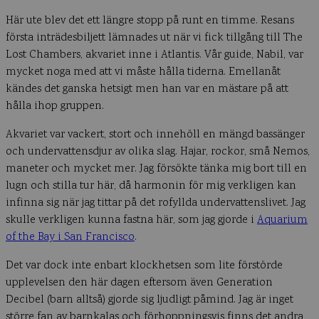
Här ute blev det ett längre stopp på runt en timme. Resans
första inträdesbiljett lämnades ut när vi fick tillgång till The
Lost Chambers, akvariet inne i Atlantis. Vår guide, Nabil, var
mycket noga med att vi måste hålla tiderna. Emellanåt
kändes det ganska hetsigt men han var en mästare på att
hålla ihop gruppen.
Akvariet var vackert, stort och innehöll en mängd bassänger
och undervattensdjur av olika slag. Hajar, rockor, små Nemos,
maneter och mycket mer. Jag försökte tänka mig bort till en
lugn och stilla tur här, då harmonin för mig verkligen kan
infinna sig när jag tittar på det rofyllda undervattenslivet. Jag
skulle verkligen kunna fastna här, som jag gjorde i
Aquarium
of the Bay i San Francisco
.
Det var dock inte enbart klockhetsen som lite förstörde
upplevelsen den här dagen eftersom även Generation
Decibel (barn alltså) gjorde sig ljudligt påmind. Jag är inget
större fan av barnkalas och förhoppningsvis finns det andra