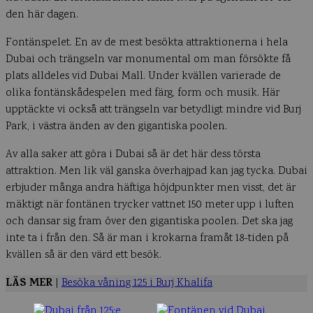
den här dagen.
Fontänspelet. En av de mest besökta attraktionerna i hela
Dubai och trängseln var monumental om man försökte få
plats alldeles vid Dubai Mall. Under kvällen varierade de
olika fontänskådespelen med färg, form och musik. Här
upptäckte vi också att trängseln var betydligt mindre vid Burj
Park, i västra änden av den gigantiska poolen.
Av alla saker att göra i Dubai så är det här dess törsta
attraktion. Men lik väl ganska överhajpad kan jag tycka. Dubai
erbjuder många andra häftiga höjdpunkter men visst, det är
mäktigt när fontänen trycker vattnet 150 meter upp i luften
och dansar sig fram över den gigantiska poolen. Det ska jag
inte ta i från den. Så är man i krokarna framåt 18-tiden på
kvällen så är den värd ett besök.
LÄS MER
|
Besöka våning 125 i Burj Khalifa