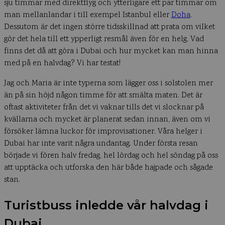
sju timmar med direktflyg och ytterligare ett par timmar om
man mellanlandar i till exempel Istanbul eller
Doha
.
Dessutom är det ingen större tidsskillnad att prata om vilket
gör det hela till ett ypperligt resmål även för en helg. Vad
finns det då att göra i Dubai och hur mycket kan man hinna
med på en halvdag? Vi har testat!
Jag och Maria är inte typerna som lägger oss i solstolen mer
än på sin höjd någon timme för att smälta maten. Det är
oftast aktiviteter från det vi vaknar tills det vi slocknar på
kvällarna och mycket är planerat sedan innan, även om vi
försöker lämna luckor för improvisationer. Våra helger i
Dubai har inte varit några undantag. Under första resan
började vi fören halv fredag, hel lördag och hel söndag på oss
att upptäcka och utforska den här både hajpade och sågade
stan.
Turistbuss inledde vår halvdag i
Dubai