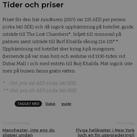
Tider och priser
Priset för den här rundturen (2017) var 225 AED per person
(cirka 540 SEK) och då ingick upphämtning på hotellet, guide,
inträde till The Lost Chambers*, biljett till monorail på
palmen samt inträde till Burf Khalifa våning 124-125**.
Upphämtning vid hotellet sker kring 8 på morgonen
(beroende på var man bor) och avslutas vid 13:30-tiden vid
Dubai Mall i och med entrén till Burj Khalifa. Mat ingick inte
men på bussen fanns gratis vatten.
* Ord. pris 100 AED (cirka 240 SEK)
** Ord. pris 125 AED (cirka 300 SEK)
TAGGAT MED
Dubai
guide
Föregående inlägg
Nästa inlägg
Manchester, inte ens du
Flyga helikopter i New York
slipper undan
(och en fin uppgradering!)