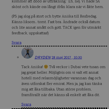
kommer att dööö av uttråkning.” Eh, nej. Vi hade SÅ
skönt och kände oss långt ifrån klara när vi åkte hem.
(PS: jag slog på stort och bytte Aniika till Resfredag.
Känns liksom.. tomt. Fast bra. Ändrade också datum
och lite annat smått och gott. TACK igen för utmärkt
feedback, uppskattas!)
Svara
DRYDEN
28 maj 2017 , 10:30
Tack Aniika!
Två veckor i Dubai vete tusan om
jag grejat heller. Möjligtvis om vi valt ett annat
hotell med relaxmöjligheter varannan dag och
även utforskat fler emirat. Men ja, jag kan tänka
mig att åka tillbaka. Utan större problem,
framförallt när det känns så enkelt att åka dit.
Svara