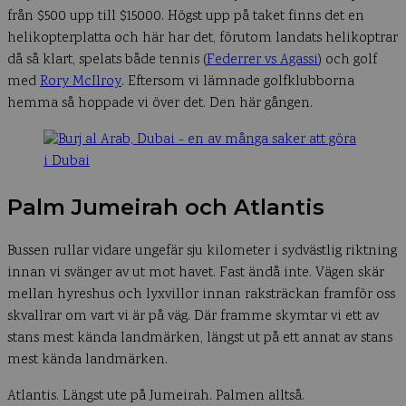
från $500 upp till $15000. Högst upp på taket finns det en
helikopterplatta och här har det, förutom landats helikoptrar
då så klart, spelats både tennis (
Federrer vs Agassi
) och golf
med
Rory McIlroy
. Eftersom vi lämnade golfklubborna
hemma så hoppade vi över det. Den här gången.
Palm Jumeirah och Atlantis
Bussen rullar vidare ungefär sju kilometer i sydvästlig riktning
innan vi svänger av ut mot havet. Fast ändå inte. Vägen skär
mellan hyreshus och lyxvillor innan raksträckan framför oss
skvallrar om vart vi är på väg. Där framme skymtar vi ett av
stans mest kända landmärken, längst ut på ett annat av stans
mest kända landmärken.
Atlantis. Längst ute på Jumeirah. Palmen alltså.