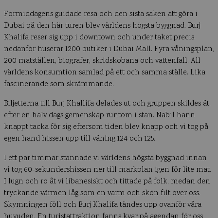
Förmiddagens guidade resa och den sista saken att göra i
Dubai på den här turen blev världens högsta byggnad. Burj
Khalifa reser sig upp i downtown och under taket precis
nedanför huserar 1200 butiker i Dubai Mall. Fyra våningsplan,
200 matställen, biografer, skridskobana och vattenfall. All
världens konsumtion samlad på ett och samma ställe. Lika
fascinerande som skrämmande.
Biljetterna till Burj Khallifa delades ut och gruppen skildes åt,
efter en halv dags gemenskap runtom i stan. Nabil hann
knappt tacka för sig eftersom tiden blev knapp och vi tog på
egen hand hissen upp till våning 124 och 125.
I ett par timmar stannade vi världens högsta byggnad innan
vi tog 60-sekundershissen ner till markplan igen för lite mat.
I lugn och ro åt vi libanesiskt och tittade på folk, medan den
tryckande värmen låg som en varm och skön filt över oss.
Skymningen föll och Burj Khalifa tändes upp ovanför våra
huvuden. En turistattraktion fanns kvar på agendan för oss