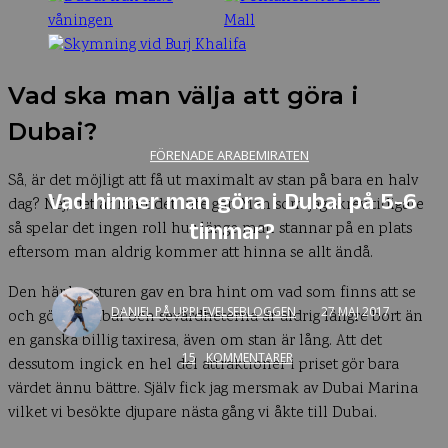
Vad ska man välja att göra i
Dubai?
FÖRENADE ARABEMIRATEN
Så, är det möjligt att få ut maximalt av stan på bara en halv
Vad hinner man göra i Dubai på 5-6
dag? Nej, det är klart det inte går. Men som jag skrev tidigare
timmar?
så spelar det ingen roll hur länge man stannar på en plats
eftersom man aldrig kommer att hinna se allt ändå.
Den här bussturen gav en bra hint om vad som finns att se
DANIEL PÅ UPPLEVELSEBLOGGEN
27 MAJ 2017
och göra i Dubai och sevärdheterna är aldrig längre bort än
en ganska billig taxiresa, även om stan är lång. Att det
15
KOMMENTARER
dessutom ingick en hel del attraktioner i priset gör bara
värdet ännu bättre. Själv fick jag mersmak av Dubai Marina
vilket vi besökte djupare nästa gång vi åkte till Dubai.