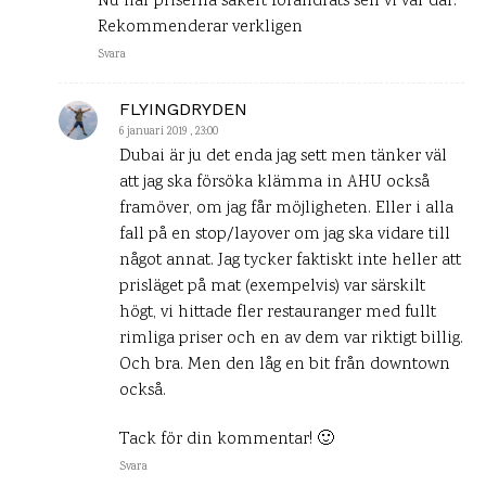
Nu har priserna säkert förändrats sen vi var där.
Rekommenderar verkligen
Svara
FLYINGDRYDEN
6 januari 2019 , 23:00
Dubai är ju det enda jag sett men tänker väl
att jag ska försöka klämma in AHU också
framöver, om jag får möjligheten. Eller i alla
fall på en stop/layover om jag ska vidare till
något annat. Jag tycker faktiskt inte heller att
prisläget på mat (exempelvis) var särskilt
högt, vi hittade fler restauranger med fullt
rimliga priser och en av dem var riktigt billig.
Och bra. Men den låg en bit från downtown
också.
Tack för din kommentar! 🙂
Svara