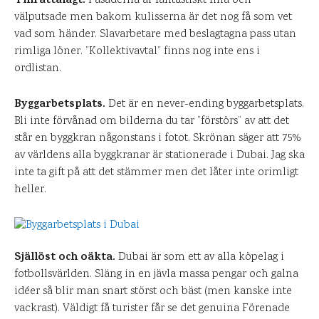
Tillrättalagt.
Fasaderna är fantastiskt fina och
välputsade men bakom kulisserna är det nog få som vet
vad som händer. Slavarbetare med beslagtagna pass utan
rimliga löner. ”Kollektivavtal” finns nog inte ens i
ordlistan.
Byggarbetsplats.
Det är en never-ending byggarbetsplats.
Bli inte förvånad om bilderna du tar ”förstörs” av att det
står en byggkran någonstans i fotot. Skrönan säger att 75%
av världens alla byggkranar är stationerade i Dubai. Jag ska
inte ta gift på att det stämmer men det låter inte orimligt
heller.
Själlöst och oäkta.
Dubai är som ett av alla köpelag i
fotbollsvärlden. Släng in en jävla massa pengar och galna
idéer så blir man snart störst och bäst (men kanske inte
vackrast). Väldigt få turister får se det genuina Förenade