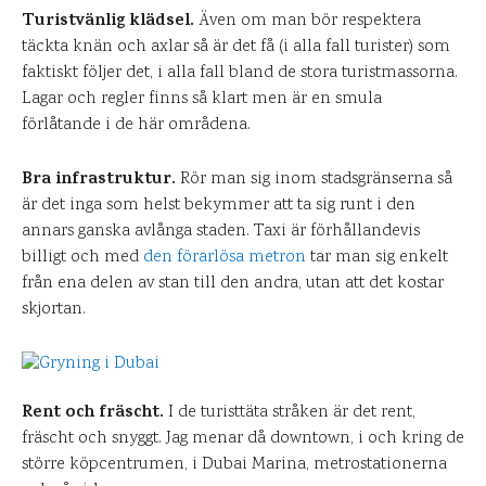
Turistvänlig klädsel.
Även om man bör respektera
täckta knän och axlar så är det få (i alla fall turister) som
faktiskt följer det, i alla fall bland de stora turistmassorna.
Lagar och regler finns så klart men är en smula
förlåtande i de här områdena.
Bra infrastruktur.
Rör man sig inom stadsgränserna så
är det inga som helst bekymmer att ta sig runt i den
annars ganska avlånga staden. Taxi är förhållandevis
billigt och med
den förarlösa metron
tar man sig enkelt
från ena delen av stan till den andra, utan att det kostar
skjortan.
Rent och fräscht.
I de turisttäta stråken är det rent,
fräscht och snyggt. Jag menar då downtown, i och kring de
större köpcentrumen, i Dubai Marina, metrostationerna