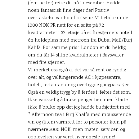
(fem netter) reise dit nå i desember. Hadde
noen fantastisk fine dager der! Positiv
overraskelse var hotellprisene. Vi betalte under
1000 NOK PR natt for en suite på 72
kvadratmeter i 37. etasje på et firestjerners hotell
én holdeplass med metroen fra Dubai Mall/Burj
Kalifa. For samme pris i London er du heldig
om du får 14 slitne kvadratmeter i Bayswater
med fire stjerner.
Vi merket oss også at det var så rent og ryddig
over alt, og velfungerende AC i kjøpesentre,
hotell, restauranter og overbygde gangpassasjer.
Også en veldig trygg by å ferdes i, føltes det som.
Ikke vanskelig å bruke penger her, men klarte
ikke å bruke opp det jeg hadde budsjettert med.
? Afternoon tea i Burj Khalfa med mousserende
vin og (liten) varmrett for to personer kom på
nærmere 3000 NOK, men maten, servicen og
opplevelsen var verdt hver eneste krone!