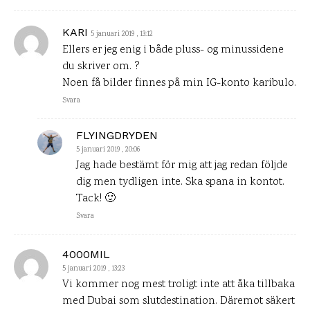
KARI
5 januari 2019 , 13:12
Ellers er jeg enig i både pluss- og minussidene
du skriver om. ?
Noen få bilder finnes på min IG-konto karibulo.
Svara
FLYINGDRYDEN
5 januari 2019 , 20:06
Jag hade bestämt för mig att jag redan följde
dig men tydligen inte. Ska spana in kontot.
Tack! 🙂
Svara
4000MIL
5 januari 2019 , 13:23
Vi kommer nog mest troligt inte att åka tillbaka
med Dubai som slutdestination. Däremot säkert