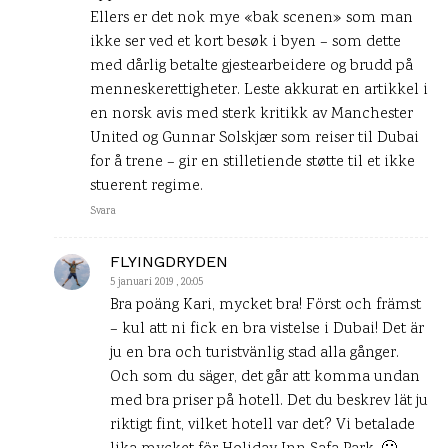
Ellers er det nok mye «bak scenen» som man
ikke ser ved et kort besøk i byen – som dette
med dårlig betalte gjestearbeidere og brudd på
menneskerettigheter. Leste akkurat en artikkel i
en norsk avis med sterk kritikk av Manchester
United og Gunnar Solskjær som reiser til Dubai
for å trene – gir en stilletiende støtte til et ikke
stuerent regime.
Svara
FLYINGDRYDEN
5 januari 2019 , 20:05
Bra poäng Kari, mycket bra! Först och främst
– kul att ni fick en bra vistelse i Dubai! Det är
ju en bra och turistvänlig stad alla gånger.
Och som du säger, det går att komma undan
med bra priser på hotell. Det du beskrev lät ju
riktigt fint, vilket hotell var det? Vi betalade