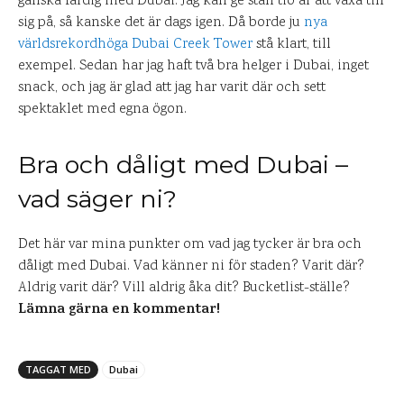
ganska färdig med Dubai. Jag kan ge stan tio år att växa till
sig på, så kanske det är dags igen. Då borde ju
nya
världsrekordhöga Dubai Creek Tower
stå klart, till
exempel. Sedan har jag haft två bra helger i Dubai, inget
snack, och jag är glad att jag har varit där och sett
spektaklet med egna ögon.
Bra och dåligt med Dubai –
vad säger ni?
Det här var mina punkter om vad jag tycker är bra och
dåligt med Dubai. Vad känner ni för staden? Varit där?
Aldrig varit där? Vill aldrig åka dit? Bucketlist-ställe?
Lämna gärna en kommentar!
TAGGAT MED
Dubai