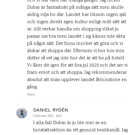
och vi har varit där många gånger. Jag tycker
Dubai är fantastiskt på många sätt men skulle
aldrig vilja bo där. Landet har liksom ingen själ
och ingen direkt egen kultur enligt mitt sätt att
se. Allt verkar handla om shopping vilket ju
passar oss bra men landet i sig känns inte äkta
på något sätt. Det finns mycket att göra och vi
älskar att shoppa där. Eftersom vi bor hos min
dotter så vet jag inte hur det är att bo på hotell.
Vi åker dit igen för att fira jul 2023 och det ser vi
fram emot och att shoppa. Jag rekommenderar
absolut att man upplever landet åtminstone en
gång.
Svara
DANIEL RYDÉN
6 februari 2023 , 18:29
I alla fall Dubai är ju lite mer av en
turistattraktion än ett genuint besöksmål. Jag