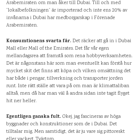
Arabemiraten om man åker till Dubai. Till och med
”lokalbefolkningen” är importerad och inte ens 20% av
invånarna i Dubai har medborgarskap i Förenade
Arabemiraten.
Konsumtionens svarta får.
Det räcker att gå in i Dubai
Mall eller Mall of the Emirates. Det får vår egen
mellandagsrea att framstå som rena hobbyverksamheten.
Det är någonstans här som man eventuellt kan förstå hur
mycket skit det finns att köpa och vilken omsättning det
har både i pengar, tillverkning och transporter jorden
runt. Inte rätt ställe att vara på om man är klimattaliban
alltså, men då har man väl å andra sidan inte tagit flyget
hit ner heller.
Egentligen ganska fult.
Okej, jag fascineras av höga
byggnader och konstruktioner som de i Dubai. Det
tilltalar mig. Men samtidigt, det är ju vare sig pittoreskt
eller vackert. Tvärtom.