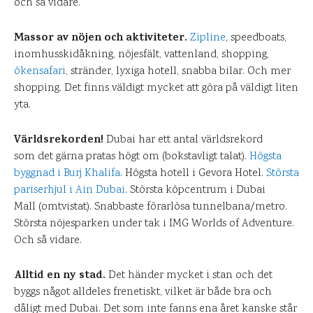
och så vidare.
Massor av nöjen och aktiviteter.
Zipline
, speedboats,
inomhusskidåkning, nöjesfält, vattenland, shopping,
ökensafari
, stränder, lyxiga hotell, snabba bilar. Och mer
shopping. Det finns väldigt mycket att göra på väldigt liten
yta.
Världsrekorden!
Dubai har ett antal världsrekord
som det gärna pratas högt om (bokstavligt talat).
Högsta
byggnad i Burj Khalifa
. Högsta hotell i Gevora Hotel.
Största
pariserhjul i Ain Dubai
. Största köpcentrum i Dubai
Mall (omtvistat). Snabbaste förarlösa tunnelbana/metro.
Största nöjesparken under tak i IMG Worlds of Adventure.
Och så vidare.
Alltid en ny stad.
Det händer mycket i stan och det
byggs något alldeles frenetiskt, vilket är både bra och
dåligt med Dubai. Det som inte fanns ena året kanske står