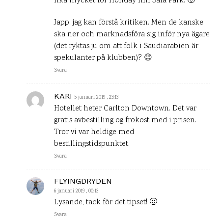
lika mycket för Holiday Inn Safa Park. 🙂
Japp, jag kan förstå kritiken. Men de kanske
ska ner och marknadsföra sig inför nya ägare
(det ryktas ju om att folk i Saudiarabien är
spekulanter på klubben)? 😉
Svara
KARI
5 januari 2019 , 23:13
Hotellet heter Carlton Downtown. Det var
gratis avbestilling og frokost med i prisen.
Tror vi var heldige med
bestillingstidspunktet.
Svara
FLYINGDRYDEN
6 januari 2019 , 00:13
Lysande, tack för det tipset! 🙂
Svara