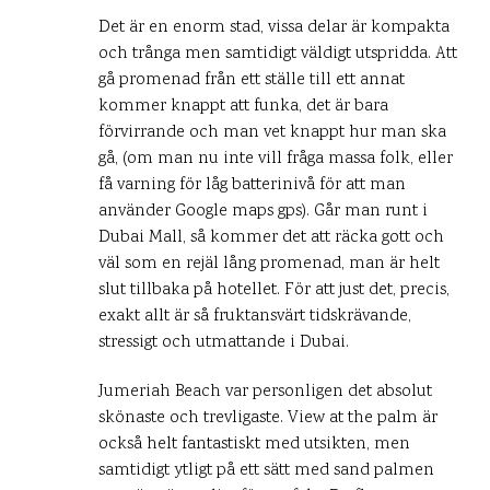
Det är en enorm stad, vissa delar är kompakta
och trånga men samtidigt väldigt utspridda. Att
gå promenad från ett ställe till ett annat
kommer knappt att funka, det är bara
förvirrande och man vet knappt hur man ska
gå, (om man nu inte vill fråga massa folk, eller
få varning för låg batterinivå för att man
använder Google maps gps). Går man runt i
Dubai Mall, så kommer det att räcka gott och
väl som en rejäl lång promenad, man är helt
slut tillbaka på hotellet. För att just det, precis,
exakt allt är så fruktansvärt tidskrävande,
stressigt och utmattande i Dubai.
Jumeriah Beach var personligen det absolut
skönaste och trevligaste. View at the palm är
också helt fantastiskt med utsikten, men
samtidigt ytligt på ett sätt med sand palmen