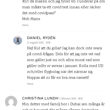
30/1 då maken och jag fyller 60. Funderar på om
man måste ta ett covid test innan eller räcker
det med covidpass?
Mvh Marie
Svara
DANIEL RYDÉN
21 augusti 2022 , 19:30
Hej! Kul att du gillar! Jag kan dock inte svara
på covid-frågan. Dels för att jag inte vet vad
som gäller just nu och allra minst vad som
gäller inför er avresa i januari. Kolla med UD
och/eller flygbolag när det närmar sig.
Hoppas att ni får en bra resa oavsett!
Svara
CHRISTINA LUNDH
2 februari 2023 , 18:35
Min dotter med familj bor i Dubai sen många år