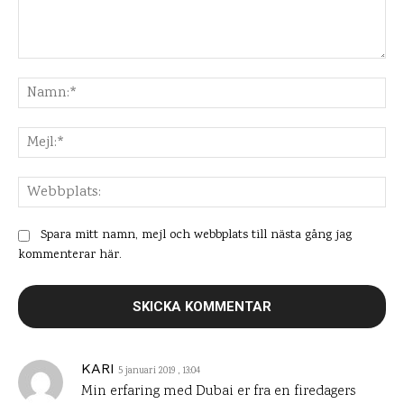
Kommentar:
Na
Mej
Web
Spara mitt namn, mejl och webbplats till nästa gång jag
kommenterar här.
KARI
5 januari 2019 , 13:04
Min erfaring med Dubai er fra en firedagers