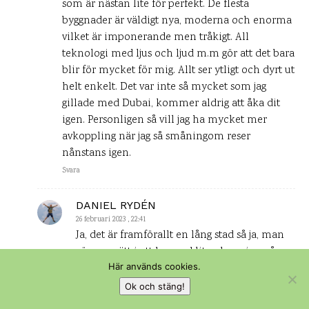
som är nästan lite för perfekt. De flesta
byggnader är väldigt nya, moderna och enorma
vilket är imponerande men tråkigt. All
teknologi med ljus och ljud m.m gör att det bara
blir för mycket för mig. Allt ser ytligt och dyrt ut
helt enkelt. Det var inte så mycket som jag
gillade med Dubai, kommer aldrig att åka dit
igen. Personligen så vill jag ha mycket mer
avkoppling när jag så småningom reser
nånstans igen.
Svara
DANIEL RYDÉN
26 februari 2023 , 22:41
Ja, det är framförallt en lång stad så ja, man
gör nog rätt i att ha med lite planering på
Här används cookies.
resan. Att börja med en enkel guidad busstur
tyckte vi var en bra start för att känna lite på
Ok och stäng!
området helt enkelt. Nu kan nog Dubai vänta