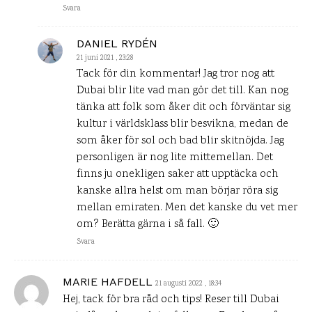
Svara
DANIEL RYDÉN
21 juni 2021 , 23:28
Tack för din kommentar! Jag tror nog att
Dubai blir lite vad man gör det till. Kan nog
tänka att folk som åker dit och förväntar sig
kultur i världsklass blir besvikna, medan de
som åker för sol och bad blir skitnöjda. Jag
personligen är nog lite mittemellan. Det
finns ju onekligen saker att upptäcka och
kanske allra helst om man börjar röra sig
mellan emiraten. Men det kanske du vet mer
om? Berätta gärna i så fall. 🙂
Svara
MARIE HAFDELL
21 augusti 2022 , 18:34
Hej, tack för bra råd och tips! Reser till Dubai