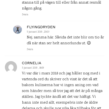
stanna till på vägen till eller från annat resmål
någon gång.
Svara
FLYINGDRYDEN
5 januari 2019 , 20:07
Nej, samma här. Såvida det inte blir om tio år
då när stan ser helt annorlunda ut. 😉
Svara
CORNELIA
5 januari 2019 , 18:09
Vi var där i mars 2018 och jag håller nog med i
vartenda ord du skriver och visst är det så att
bakom kulisserna har vi ingen aning om vad
som händer men så tror jag att det är på många
ställen. Jag tyckte ändå att det var häftigt. Vi
hann inte med allt, exempelvis inte de äldre
delarna och skulle nog vilja åka tillbaka för att