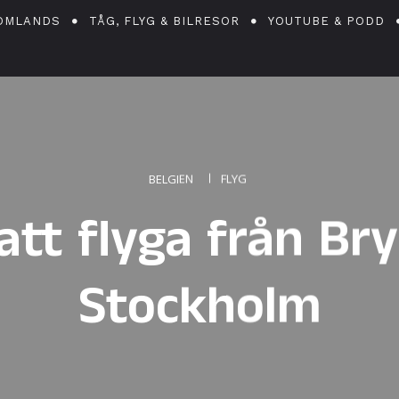
OMLANDS
TÅG, FLYG & BILRESOR
YOUTUBE & PODD
BELGIEN
FLYG
att flyga från Brys
Stockholm