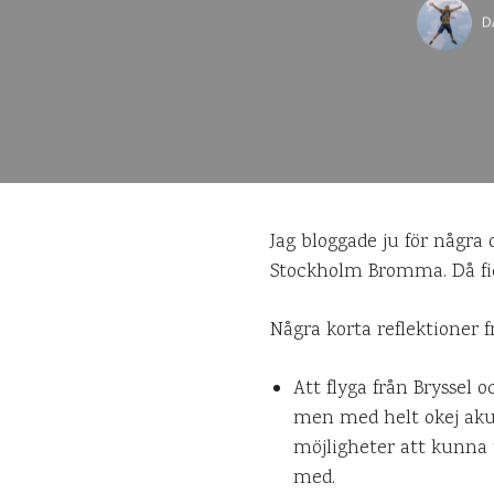
D
Jag bloggade ju för några 
Stockholm Bromma. Då fick 
Några korta reflektioner f
Att flyga från Bryssel o
men med helt okej akust
möjligheter att kunna 
med.