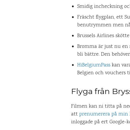
Smidig incheckning oc
Fräscht flygplan, ett S
benutrymmen men någo
Brussels Airlines skötte
Bromma är just nu en s
bli bättre. Den behöver 
HiBelgiumPass
kan vara 
Belgien och vouchers til
Flyga från Brys
Filmen kan ni titta på ne
att
prenumerera på min 
inloggade på ert Google-k