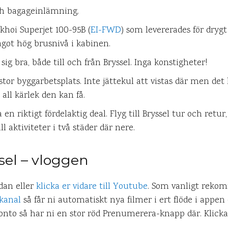
h bagageinlämning.
ukhoi Superjet 100-95B (
EI-FWD
) som levererades för drygt
t hög brusnivå i kabinen.
 sig bra, både till och från Bryssel. Inga konstigheter!
tor byggarbetsplats. Inte jättekul att vistas där men det
all kärlek den kan få.
en riktigt fördelaktig deal. Flyg till Bryssel tur och retu
l aktiviteter i två städer där nere.
sel – vloggen
dan eller
klicka er vidare till Youtube
. Som vanligt rekom
kanal
så får ni automatiskt nya filmer i ert flöde i appen
onto så har ni en stor röd Prenumerera-knapp där. Klicka 