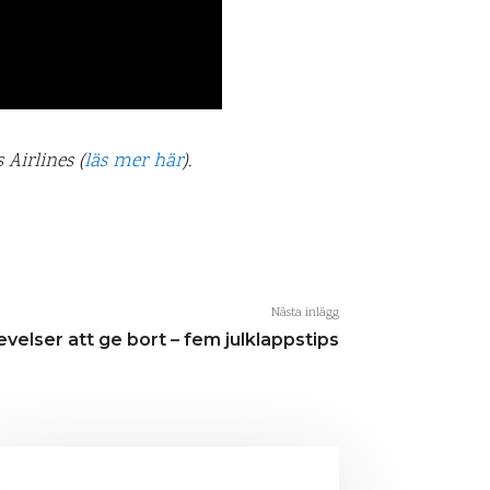
 Airlines (
läs mer här
).
Nästa inlägg
velser att ge bort – fem julklappstips