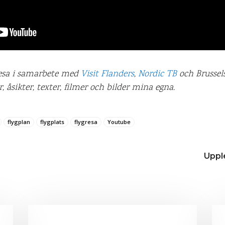
resa i samarbete med
Visit Flanders
,
Nordic TB
och Brussels
 åsikter, texter, filmer och bilder mina egna.
flygplan
flygplats
flygresa
Youtube
Upple