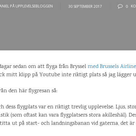
ANIEL PÅ UPPLEVELSEBLOGGEN
30 SEPTEMBER 2017
0
KO
dagar sedan om att flyga från Bryssel
med Brussels Airline
mitt klipp på Youtube inte riktigt plats så jag lägger ut
rån den här flygresan så:
ch dess flygplats var en riktigt trevlig upplevelse. Ljus, st
ik (som oftast kan vara flygplatsers stora akilleshäl). D
titta ut på start- och landningsbanan vid gaterna, det 