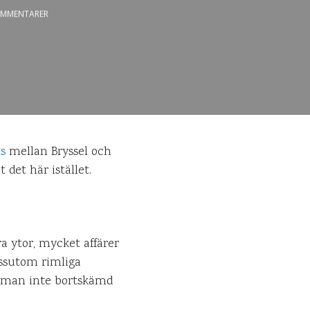
MMENTARER
s
mellan Bryssel och
 det här istället.
ora ytor, mycket affärer
essutom rimliga
är man inte bortskämd