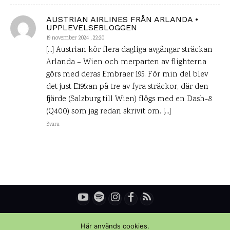
AUSTRIAN AIRLINES FRÅN ARLANDA •
UPPLEVELSEBLOGGEN
19 november 2024 , 22:20
[…] Austrian kör flera dagliga avgångar sträckan
Arlanda – Wien och merparten av flighterna
görs med deras Embraer 195. För min del blev
det just E195:an på tre av fyra sträckor, där den
fjärde (Salzburg till Wien) flögs med en Dash-8
(Q400) som jag redan skrivit om. […]
Svara
© Copyright - Daniel Rydén | Upplevelsebloggen
Här används cookies.