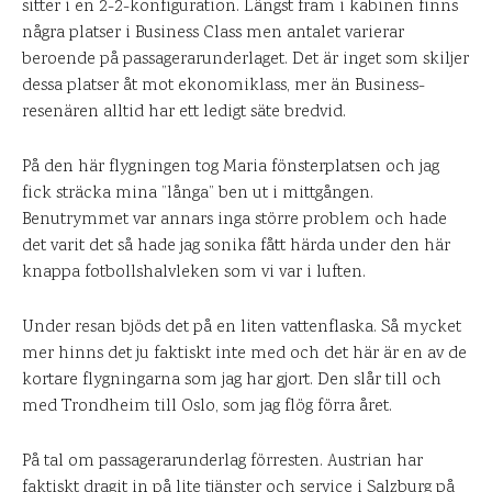
sitter i en 2-2-konfiguration. Längst fram i kabinen finns
några platser i Business Class men antalet varierar
beroende på passagerarunderlaget. Det är inget som skiljer
dessa platser åt mot ekonomiklass, mer än Business-
resenären alltid har ett ledigt säte bredvid.
På den här flygningen tog Maria fönsterplatsen och jag
fick sträcka mina ”långa” ben ut i mittgången.
Benutrymmet var annars inga större problem och hade
det varit det så hade jag sonika fått härda under den här
knappa fotbollshalvleken som vi var i luften.
Under resan bjöds det på en liten vattenflaska. Så mycket
mer hinns det ju faktiskt inte med och det här är en av de
kortare flygningarna som jag har gjort. Den slår till och
med Trondheim till Oslo, som jag flög förra året.
På tal om passagerarunderlag förresten. Austrian har
faktiskt dragit in på lite tjänster och service i Salzburg på