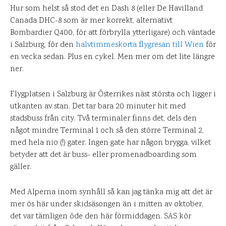
Hur som helst så stod det en Dash 8 (eller De Havilland
Canada DHC-8 som är mer korrekt, alternativt
Bombardier Q400, för att förbrylla ytterligare) och väntade
i Salzburg, för den
halvtimmeskorta flygresan till Wien
för
en vecka sedan. Plus en cykel. Men mer om det lite längre
ner.
Flygplatsen i Salzburg är Österrikes näst största och ligger i
utkanten av stan. Det tar bara 20 minuter hit med
stadsbuss från city. Två terminaler finns det, dels den
något mindre Terminal 1 och så den större Terminal 2,
med hela nio (!) gater. Ingen gate har någon brygga, vilket
betyder att det är buss- eller promenadboarding som
gäller.
Med Alperna inom synhåll så kan jag tänka mig att det är
mer ös här under skidsäsongen än i mitten av oktober,
det var tämligen öde den här förmiddagen. SAS kör