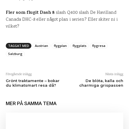
Fler som flugit Dash 8
slash Q400 slash De Havilland
Canada DHC-8 eller något plan i serien? Eller skiter ni i
vilket?
TAGGAT MED
Austrian
flygplan
flygplats
flygresa
Salzburg
Föregående inlägg
Nästa inlägg
Grönt traktamente – bokar
De blöta, kalla och
du klimatsmart resa då?
charmiga grispassen
MER PÅ SAMMA TEMA