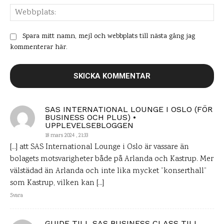
Web
Spara mitt namn, mejl och webbplats till nästa gång jag
kommenterar här.
SAS INTERNATIONAL LOUNGE I OSLO (FÖR
BUSINESS OCH PLUS) •
UPPLEVELSEBLOGGEN
18 mars 2024 , 21:33
[…] att SAS International Lounge i Oslo är vassare än
bolagets motsvarigheter både på Arlanda och Kastrup. Mer
välstädad än Arlanda och inte lika mycket ”konserthall”
som Kastrup, vilken kan […]
Svara
GUIDE TILL SAS BUSINESS CLASS TILL