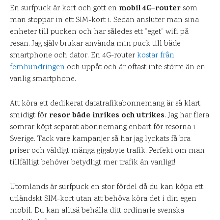
mobil 4G-router
En surfpuck är kort och gott en
som
man stoppar in ett SIM-kort i. Sedan ansluter man sina
enheter till pucken och har således ett ”eget” wifi på
resan. Jag själv brukar använda min puck till både
smartphone och dator. En 4G-router
kostar från
femhundringen
och uppåt och är oftast inte större än en
vanlig smartphone.
Att köra ett dedikerat datatrafikabonnemang är så klart
resor både inrikes och utrikes
smidigt för
. Jag har flera
somrar köpt separat abonnemang enbart för resorna i
Sverige. Tack vare kampanjer så har jag lyckats få bra
priser och väldigt många gigabyte trafik. Perfekt om man
tillfälligt behöver betydligt mer trafik än vanligt!
Utomlands är surfpuck en stor fördel då du kan köpa ett
utländskt SIM-kort utan att behöva köra det i din egen
mobil. Du kan alltså behålla ditt ordinarie svenska