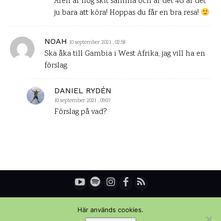
Åren är nog skit samma och är det 4G är det
ju bara att köra! Hoppas du får en bra resa!
NOAH
10 september 2021 , 02:58
Ska åka till Gambia i West Afrika, jag vill ha en
förslag
DANIEL RYDÉN
10 september 2021 , 09:07
Förslag på vad?
© Copyright - Daniel Rydén | Upplevelsebloggen
Här används cookies.