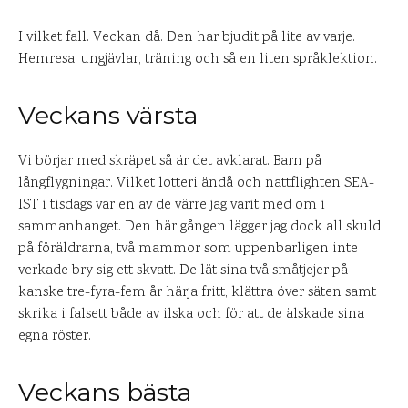
I vilket fall. Veckan då. Den har bjudit på lite av varje.
Hemresa, ungjävlar, träning och så en liten språklektion.
Veckans värsta
Vi börjar med skräpet så är det avklarat. Barn på
långflygningar. Vilket lotteri ändå och nattflighten SEA-
IST i tisdags var en av de värre jag varit med om i
sammanhanget. Den här gången lägger jag dock all skuld
på föräldrarna, två mammor som uppenbarligen inte
verkade bry sig ett skvatt. De lät sina två småtjejer på
kanske tre-fyra-fem år härja fritt, klättra över säten samt
skrika i falsett både av ilska och för att de älskade sina
egna röster.
Veckans bästa