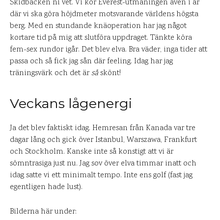
Skidbacken ni vet. Vi kör Everest-utmaningen även i år
där vi ska göra höjdmeter motsvarande världens högsta
berg. Med en stundande knäoperation har jag något
kortare tid på mig att slutföra uppdraget. Tänkte köra
fem-sex rundor igår. Det blev elva. Bra väder, inga tider att
passa och så fick jag sån där feeling. Idag har jag
träningsvärk och det är
så
skönt!
Veckans lågenergi
Ja det blev faktiskt idag. Hemresan från Kanada var tre
dagar lång och gick över Istanbul, Warszawa, Frankfurt
och Stockholm. Kanske inte så konstigt att vi är
sömntrasiga just nu. Jag sov över elva timmar inatt och
idag satte vi ett minimalt tempo. Inte ens golf (fast jag
egentligen hade lust).
Bilderna här under: