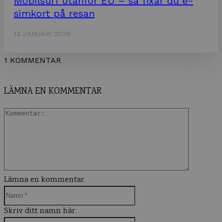
Mobilsurf utanför EU – så fixar du e-
simkort på resan
13 JANUARI 2026
1 KOMMENTAR
LÄMNA EN KOMMENTAR
Komment
Lämna en kommentar.
Namn:*
Skriv ditt namn här.