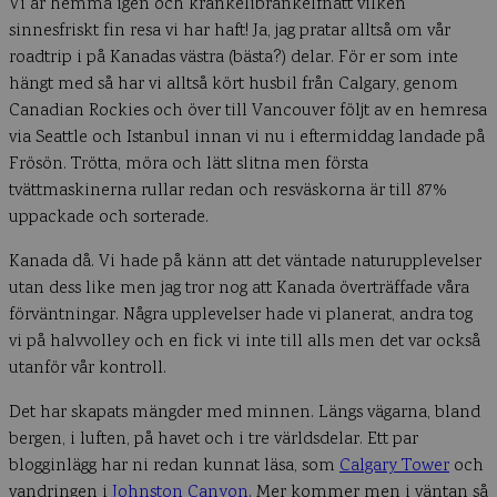
Vi är hemma igen och krankelibrankelfnatt vilken
sinnesfriskt fin resa vi har haft! Ja, jag pratar alltså om vår
roadtrip i på Kanadas västra (bästa?) delar. För er som inte
hängt med så har vi alltså kört husbil från Calgary, genom
Canadian Rockies och över till Vancouver följt av en hemresa
via Seattle och Istanbul innan vi nu i eftermiddag landade på
Frösön. Trötta, möra och lätt slitna men första
tvättmaskinerna rullar redan och resväskorna är till 87%
uppackade och sorterade.
Kanada då. Vi hade på känn att det väntade naturupplevelser
utan dess like men jag tror nog att Kanada överträffade våra
förväntningar. Några upplevelser hade vi planerat, andra tog
vi på halvvolley och en fick vi inte till alls men det var också
utanför vår kontroll.
Det har skapats mängder med minnen. Längs vägarna, bland
bergen, i luften, på havet och i tre världsdelar. Ett par
blogginlägg har ni redan kunnat läsa, som
Calgary Tower
och
vandringen i
Johnston Canyon
. Mer kommer men i väntan så