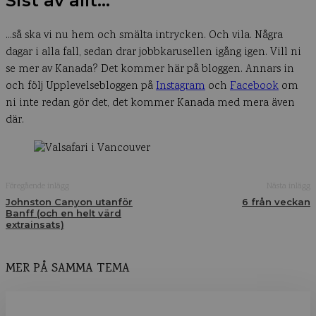
Sist av allt…
…så ska vi nu hem och smälta intrycken. Och vila. Några
dagar i alla fall, sedan drar jobbkarusellen igång igen. Vill ni
se mer av Kanada? Det kommer här på bloggen. Annars in
och följ Upplevelsebloggen på
Instagram
och
Facebook
om
ni inte redan gör det, det kommer Kanada med mera även
där.
Föregående inlägg
Nästa inlägg
Johnston Canyon utanför
6 från veckan
Banff (och en helt värd
extrainsats)
MER PÅ SAMMA TEMA