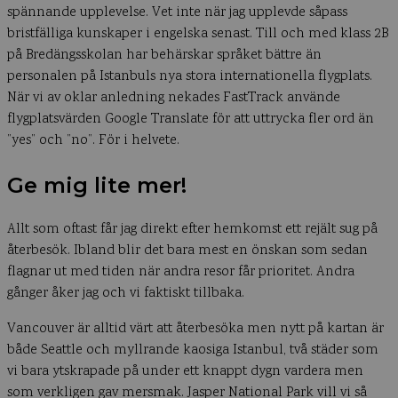
spännande upplevelse. Vet inte när jag upplevde såpass
bristfälliga kunskaper i engelska senast. Till och med klass 2B
på Bredängsskolan har behärskar språket bättre än
personalen på Istanbuls nya stora internationella flygplats.
När vi av oklar anledning nekades FastTrack använde
flygplatsvärden Google Translate för att uttrycka fler ord än
”yes” och ”no”. För i helvete.
Ge mig lite mer!
Allt som oftast får jag direkt efter hemkomst ett rejält sug på
återbesök. Ibland blir det bara mest en önskan som sedan
flagnar ut med tiden när andra resor får prioritet. Andra
gånger åker jag och vi faktiskt tillbaka.
Vancouver är alltid värt att återbesöka men nytt på kartan är
både Seattle och myllrande kaosiga Istanbul, två städer som
vi bara ytskrapade på under ett knappt dygn vardera men
som verkligen gav mersmak. Jasper National Park vill vi så