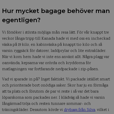
Hur mycket bagage behöver man
egentligen?
Vi försöker i största möjliga mån resa lätt. För vår knappt tre
veckor långa tripp till Kanada hade vi med oss en incheckad
väska på 19 kilo, en kabinväska på knappt tio kilo och så
varsin ryggsäck för datorer, laddprylar och lite extrakläder.
När vi kom hem hade vi inte ens använt allt. Några plagg var
oanvända, kepsarna var orörda och kryddorna för
matlagningen var fortfarande nedpackade i zip-påsen.
Vad vi sparade in på? Inget faktiskt. Vi packade istället smart
och prioriterade bort onödiga saker. Skor har ju en förmåga
att ta plats och förutom de par vi reste i så var det bara
löparskorna som packades ner. I klädväg så hade vi varsin
långärmad tröja och resten tunnare sommar- och
träningskläder. Dessutom körde vi
drybags från Silva
, vilket i