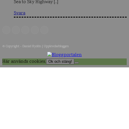
Sea to Sky Highway […]
Svara
© Copyright - Daniel Rydén | Upplevelsebloggen
Här används cookies.
Ok och stäng!