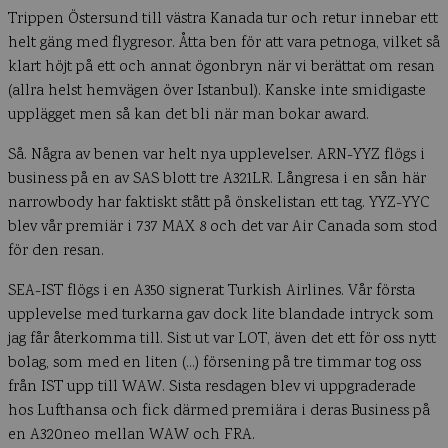
Trippen Östersund till västra Kanada tur och retur innebar ett
helt gäng med flygresor. Åtta ben för att vara petnoga, vilket så
klart höjt på ett och annat ögonbryn när vi berättat om resan
(allra helst hemvägen över Istanbul). Kanske inte smidigaste
upplägget men så kan det bli när man bokar award.
Så. Några av benen var helt nya upplevelser. ARN-YYZ flögs i
business på en av SAS blott tre A321LR. Långresa i en sån här
narrowbody har faktiskt stått på önskelistan ett tag. YYZ-YYC
blev vår premiär i 737 MAX 8 och det var Air Canada som stod
för den resan.
SEA-IST flögs i en A350 signerat Turkish Airlines. Vår första
upplevelse med turkarna gav dock lite blandade intryck som
jag får återkomma till. Sist ut var LOT, även det ett för oss nytt
bolag, som med en liten (…) försening på tre timmar tog oss
från IST upp till WAW. Sista resdagen blev vi uppgraderade
hos Lufthansa och fick därmed premiära i deras Business på
en A320neo mellan WAW och FRA.