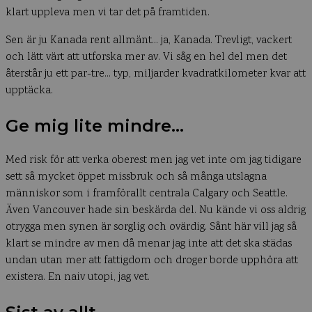
klart uppleva men vi tar det på framtiden.
Sen är ju Kanada rent allmänt… ja, Kanada. Trevligt, vackert
och lätt värt att utforska mer av. Vi såg en hel del men det
återstår ju ett par-tre… typ, miljarder kvadratkilometer kvar att
upptäcka.
Ge mig lite mindre…
Med risk för att verka oberest men jag vet inte om jag tidigare
sett så mycket öppet missbruk och så många utslagna
människor som i framförallt centrala Calgary och Seattle.
Även Vancouver hade sin beskärda del. Nu kände vi oss aldrig
otrygga men synen är sorglig och ovärdig. Sånt här vill jag så
klart se mindre av men då menar jag inte att det ska städas
undan utan mer att fattigdom och droger borde upphöra att
existera. En naiv utopi, jag vet.