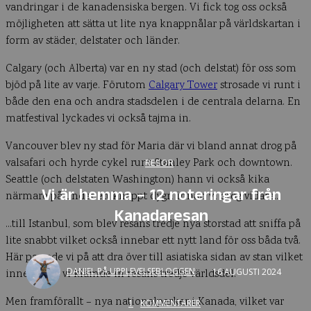
vandringar i de kanadensiska bergen. Vi fick tog oss också
möjligheten att sätta ut lite nya knappnålar på världskartan i
form av städer, delstater och länder.
Calgary (och Alberta) var en ny stad (och delstat) för oss som
bjöd på lite av varje. Förutom
Calgary Tower
strosade vi runt i
både den ena och andra stadsdelen i de centrala delarna. En
matfestival lyckades vi också tajma in.
Vancouver blev ny stad för Maria där vi bland annat drog på
valsafari och hyrde cykel runt Stanley Park och downtown.
RESOR
Seattle (och delstaten Washington) hann vi också kika
Vi är hemma – 12 noteringar från
närmare på under ett knappt dygn innan vi drog vidare…
Kanadaresan
…till Istanbul, som blev resans tredje nya storstad att sniffa på
lite snabbt vilket också innebar ett nytt land för oss båda två.
Här passade vi på att dra över till asiatiska sidan av stan vilket
DANIEL PÅ UPPLEVELSEBLOGGEN
16 AUGUSTI 2024
innebar att vi klämde in resans tredje världsdel.
Men framförallt – nya nationalparker i Kanada, vilket var
1
KOMMENTARER