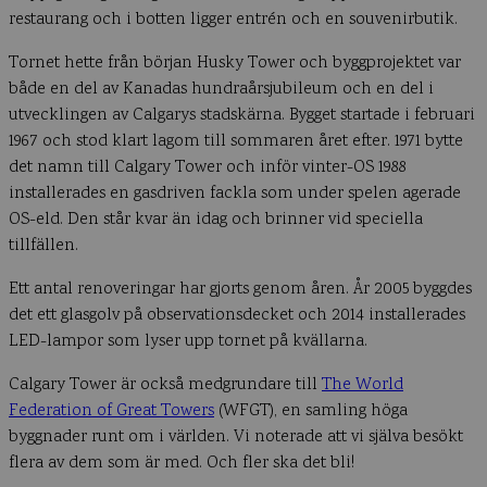
restaurang och i botten ligger entrén och en souvenirbutik.
Tornet hette från början Husky Tower och byggprojektet var
både en del av Kanadas hundraårsjubileum och en del i
utvecklingen av Calgarys stadskärna. Bygget startade i februari
1967 och stod klart lagom till sommaren året efter. 1971 bytte
det namn till Calgary Tower och inför vinter-OS 1988
installerades en gasdriven fackla som under spelen agerade
OS-eld. Den står kvar än idag och brinner vid speciella
tillfällen.
Ett antal renoveringar har gjorts genom åren. År 2005 byggdes
det ett glasgolv på observationsdecket och 2014 installerades
LED-lampor som lyser upp tornet på kvällarna.
Calgary Tower är också medgrundare till
The World
Federation of Great Towers
(WFGT), en samling höga
byggnader runt om i världen. Vi noterade att vi själva besökt
flera av dem som är med. Och fler ska det bli!