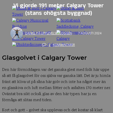
Vi gjorde 191 meter Calgary Tower
(stans ohögsta byggnad)
DANIEL PÅ UPPLEVELSEBLOGGEN
7 AUGUSTI 2024
2
KOMMENTARER
Glasgolvet i Calgary Tower
Den här förmiddagen var det ganska glest med folk här uppe
så att få glasgolvet för oss själva var ganska lätt. Det är ju himla
fränt att kliva ut på såna här golv och inte ha något mer än
en glasskiva och luft mellan fötter och asfalten 170 meter ner.
Oväntat bra sikt också, glas av den här typen har ju en
förmåga att slitas med tiden.
Kort och gott – golvet ska upplevas och det kostar så klart