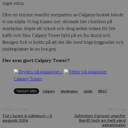
inget extra.
Efter en timme ovanför merparten av Calgarys hustak kände
vi oss nöjda. Vi tog hissen ner, strosade lite i butiken på
markplan, köpte ett vykort och drog sedan vidare för lite
kaffe och fika. Calgary Tower bjöd på en fin stund och
återigen fick vi kvitto på att det där med höga byggnader och
utsiktsplatser är en bra grej.
Fler som gjort Calgary Tower?
TAGGAT MED
Calgary
skyskrapor
utsikt
WFGT
Föregående inlägg
Nästa inlägg
Tut i luren & jubileum – 5
Johnston Canyon utanför
augusti 2014
Banff (och en helt värd
extrainsats)