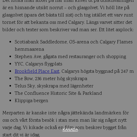
Det första man stöter på när man kliver ut på utsiktsvåningen
är en hisnande utsikt norrut – och glasgolvet. Vi höll lite på
glasgolvet (spara det bästa till sist) och tog istället ett varv runt
tornet för att bekanta oss med Calgary. Längs varvet sitter det
bilder och texter som beskriver vad man ser. Ett litet axplock:
Scotiabank Saddledome, OS-arena och Calgary Flames
hemmaarena
Stephen Ave, gågata med restauranger och shopping
YYC, Calgarys flygplats
Brookfield Place East
, Calgarys högsta byggnad på 247 m
The Bow, 236 meter hög skyskrapa
Telus Sky, skyskrapa med lägenheter
The Confluence Historic Site & Parkland
Klippiga bergen
Merparten är kanske inte några jättekända landmärken för
oss och vårt första besök i stan men man lär sig något nytt
varje dag. Vi kikade också en film som beskrev bygget från
KANADA
start dit vi är idag.