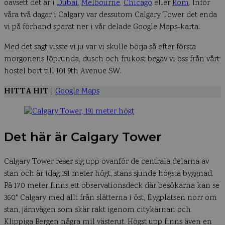
oavsett det är i
Dubai
,
Melbourne
,
Chicago
eller
Rom
. Inför
våra två dagar i Calgary var dessutom Calgary Tower det enda
vi på förhand sparat ner i vår delade Google Maps-karta.
Med det sagt visste vi ju var vi skulle börja så efter första
morgonens löprunda, dusch och frukost begav vi oss från vårt
hostel bort till 101 9th Avenue SW.
HITTA HIT
|
Google Maps
Det här är Calgary Tower
Calgary Tower reser sig upp ovanför de centrala delarna av
stan och är idag 191 meter högt, stans sjunde högsta byggnad.
På 170 meter finns ett observationsdeck där besökarna kan se
360° Calgary med allt från slätterna i öst, flygplatsen norr om
stan, järnvägen som skär rakt igenom citykärnan och
Klippiga Bergen några mil västerut. Högst upp finns även en