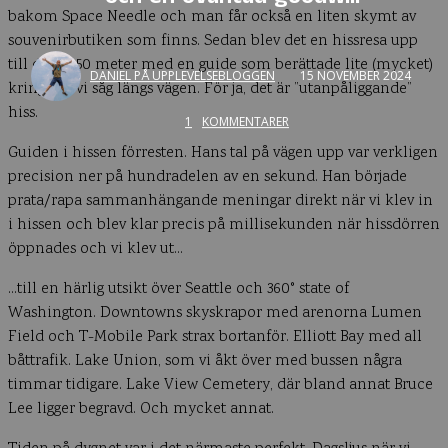
bakom Space Needle och man får också en liten skymt av
souvenirbutiken som finns. Sedan blev det en hissresa upp
till drygt 150 meter med en guide som berättade lite (mycket)
DANIEL PÅ UPPLEVELSEBLOGGEN
15 NOVEMBER 2024
kring allt vi såg längs vägen. För ja, det är ”utanpåliggande”
hiss.
1
KOMMENTARER
Guiden i hissen förresten. Hans tal på vägen upp var verkligen
precision ner på hundradelen av en sekund. Han började
prata/rapa sammanhängande meningar direkt när vi klev in
i hissen och blev klar precis på millisekunden när hissdörren
öppnades och vi klev ut…
…till en härlig utsikt över Seattle och 360° state of
Washington. Downtowns skyskrapor med arenorna Lumen
Field och T-Mobile Park strax bortanför. Elliott Bay med all
båttrafik. Lake Union, som vi åkt över med bussen några
timmar tidigare. Lake View Cemetery, där bland annat Bruce
Lee ligger begravd. Och mycket annat.