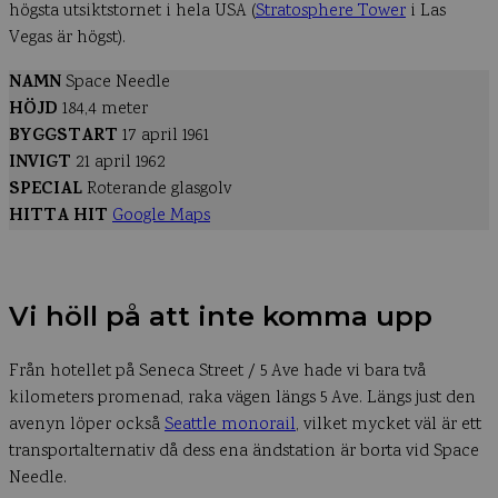
högsta utsiktstornet i hela USA (
Stratosphere Tower
i Las
Vegas är högst).
NAMN
Space Needle
HÖJD
184,4 meter
BYGGSTART
17 april 1961
INVIGT
21 april 1962
SPECIAL
Roterande glasgolv
HITTA HIT
Google Maps
Vi höll på att inte komma upp
Från hotellet på Seneca Street / 5 Ave hade vi bara två
kilometers promenad, raka vägen längs 5 Ave. Längs just den
avenyn löper också
Seattle monorail
, vilket mycket väl är ett
transportalternativ då dess ena ändstation är borta vid Space
Needle.