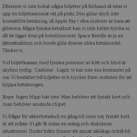
Eftersom vi inte bokat några biljetter på förhand så letar vi
upp en biljettautomat väl på plats. Den gillar dock inte
kontaktlös betalning, så Apple Pay i våra mobiler är bara att
glömma. Några fysiska betalkort kan vi inte heller trycka in
då de ligger kvar på hotellrummet. Space Needle är ju en
jätteattraktion och borde gilla diverse olika betalmedel.
Tänker vi.
Vid biljettkassan med fysiska personer av kött och blod är
skylten tydlig. ”Cashless”. Lugnt, vi har inte ens kontanter på
oss. Vi beställer två biljetter och trycker fram mobilen för att
blippa betalningen.
Nope. Ingen blipp här inte. Man behöver ett fysiskt kort och
man behöver använda chipet.
Vi frågar för säkerhetsskull en gång till men nej, fysiskt kort
är ett måste. Vi går åt sidan en sväng och diskuterar
situationen. Under tiden hinner ett annat sällskap också bli