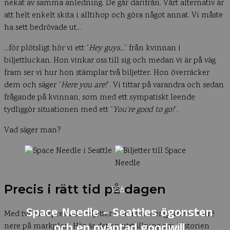
nekat av samma anledning. De går därifrån. Vårt alternativ är
att helt enkelt skita i alltihop och göra något annat. Vi måste
ha sett bedrövade ut…
…för plötsligt hör vi ett ”
Hey guys…
” från kvinnan i
biljettluckan. Hon vinkar oss till sig och medan vi är på väg
fram ser vi hur hon stämplar två biljetter. Hon överräcker
dem och säger ”
Here you are!
”. Vi tittar på varandra och sedan
frågande på kvinnan, som med ett sympatiskt leende
tydliggör situationen med ett ”
You’re good to go!
”.
Vad säger man?
Precis i rätt tid på dagen
USA
Space Needle – Seattles ögonsten
Med två färskpressade biljetter i våra händer gjorde vi entré
och en oväntad goodwill
nere på markplan. Här är det en utställning om historien