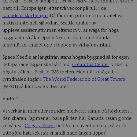
Ett dygn i Seattle (knappt). Det var vad vi hade innan vi skulle
hem till Europa igen, efter två veckor på rull i de
kanadensiska bergen
. Då får man prioritera och valet var
faktiskt inte helt självklart. Seattle dräller av
upplevelsealternativ men eftersom vi är svaga för höga
byggnader så åkte Space Needle, stans mest kända
landmärke, snabbt upp i toppen av vill-göra-listan.
Space Needle är långtifrån stans högsta byggnad så för egen
del spanade jag ganska hårt mot
Columbia Center
, vilket
är
högsta kåken i Seattle (286 meter). Men när vi såg att
rymdnålen ingår i
The World Federation of Great Towers
(WFGT) så klubbade vi beslutet.
Varför?
Vi verkar ju mer eller mindre medvetet samla på höghusen i
den skaran. Jag menar, bara på den här Kanada-resan gjorde
vi två nya,
Calgary Tower
och Vancouver Lookout, så varför
inte göra hattrick när vi ändå hade ångan uppe?