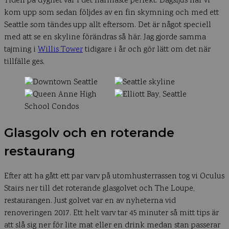
Tiden på dygnet var i det närmaste perfekt. Dagsljus när vi
kom upp som sedan följdes av en fin skymning och med ett
Seattle som tändes upp allt eftersom. Det är något speciell
med att se en skyline förändras så här. Jag gjorde samma
tajming i
Willis Tower
tidigare i år och gör lätt om det när
tillfälle ges.
Glasgolv och en roterande
restaurang
Efter att ha gått ett par varv på utomhusterrassen tog vi Oculus
Stairs ner till det roterande glasgolvet och The Loupe,
restaurangen. Just golvet var en av nyheterna vid
renoveringen 2017. Ett helt varv tar 45 minuter så mitt tips är
att slå sig ner för lite mat eller en drink medan stan passerar