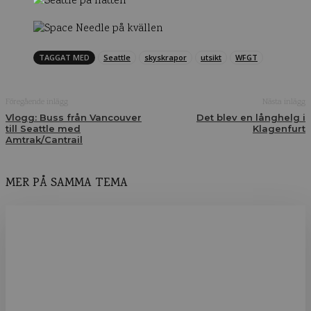
TAGGAT MED
Seattle
skyskrapor
utsikt
WFGT
Föregående inlägg
Nästa inlägg
Vlogg: Buss från Vancouver
Det blev en långhelg i
till Seattle med
Klagenfurt
Amtrak/Cantrail
MER PÅ SAMMA TEMA