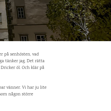
ner på senhösten, vad
åga tänker jag. Det rätta
Dricker öl. Och klär på
ar vänner. Vi har ju lite
 som någon större