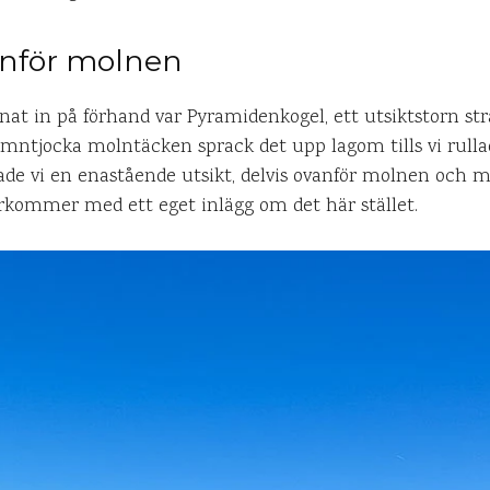
anför molnen
nat in på förhand var Pyramidenkogel, ett utsiktstorn str
ämntjocka molntäcken sprack det upp lagom tills vi rulla
ade vi en enastående utsikt, delvis ovanför molnen och 
rkommer med ett eget inlägg om det här stället.