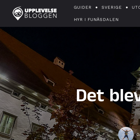
GUIDER
SVERIGE
UT
HYR I FUNÄSDALEN
Det ble
D