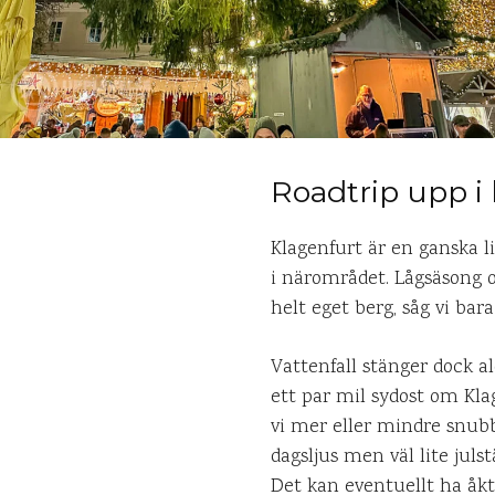
Roadtrip upp i
Klagenfurt är en ganska li
i närområdet. Lågsäsong o
helt eget berg, såg vi ba
Vattenfall stänger dock a
ett par mil sydost om Klag
vi mer eller mindre snubb
dagsljus men väl lite ju
Det kan eventuellt ha åkt