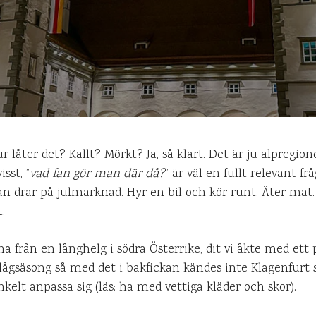
 låter det? Kallt? Mörkt? Ja, så klart. Det är ju alpregio
sst, ”
vad fan gör man där då?
” är väl en fullt relevant fr
an drar på julmarknad. Hyr en bil och kör runt. Äter mat. 
.
 från en långhelg i södra Österrike, dit vi åkte med ett p
a lågsäsong så med det i bakfickan kändes inte Klagenfurt
elt anpassa sig (läs: ha med vettiga kläder och skor).