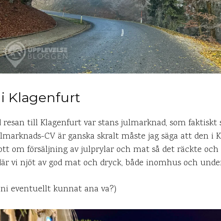
i Klagenfurt
esan till Klagenfurt var stans julmarknad, som faktiskt 
lmarknads-CV är ganska skralt måste jag säga att den i K
t om försäljning av julprylar och mat så det räckte och b
där vi njöt av god mat och dryck, både inomhus och under 
ni eventuellt kunnat ana va?)