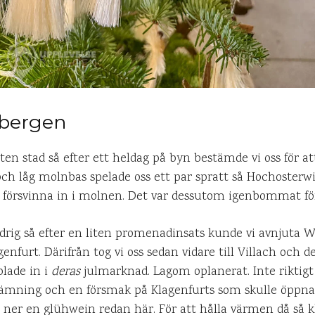
 bergen
ten stad så efter ett heldag på byn bestämde vi oss för at
ch låg molnbas spelade oss ett par spratt så Hochosterwit
ra försvinna in i molnen. Det var dessutom igenbommat fö
ldrig så efter en liten promenadinsats kunde vi avnjuta W
enfurt. Därifrån tog vi oss sedan vidare till Villach och d
lade in i
deras
julmarknad. Lagom oplanerat. Inte riktigt
lstämning och en försmak på Klagenfurts som skulle öppn
 ner en glühwein redan här. För att hålla värmen då så kl