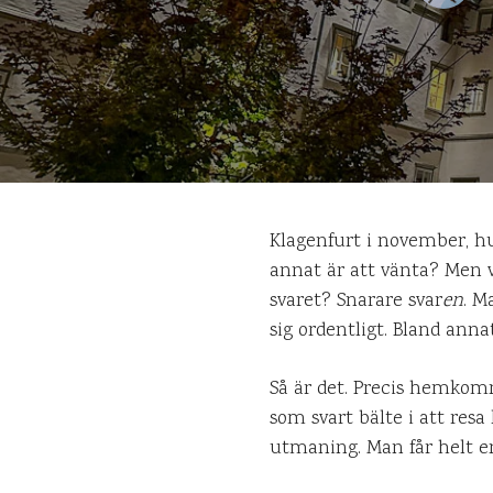
Klagenfurt i november, hur
annat är att vänta? Men vi
svaret? Snarare svar
en
. M
sig ordentligt. Bland annat
Så är det. Precis hemkomna
som svart bälte i att res
utmaning. Man får helt enk