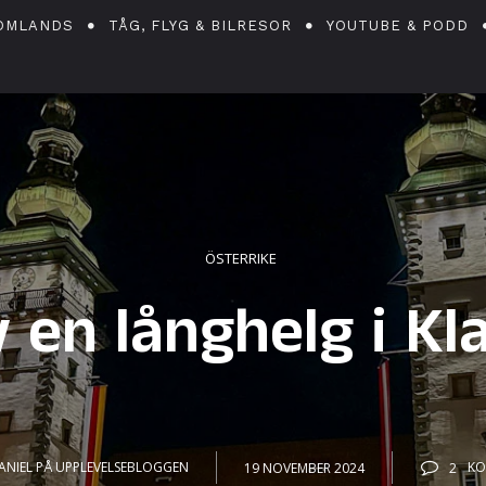
OMLANDS
TÅG, FLYG & BILRESOR
YOUTUBE & PODD
ÖSTERRIKE
v en långhelg i Kl
ANIEL PÅ UPPLEVELSEBLOGGEN
19 NOVEMBER 2024
2
KO