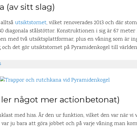
 (av sitt slag)
 alltså
utsiktstornet
, vilket renoverades 2013 och där sto
80 diagonala stålstöttor. Konstruktionen i sig är 67 met
n med två utsiktsplattformar, plus en våning som är ingl
ch det gör utsiktstornet på Pyramidenkogel till världens 
s
eller något mer actionbetonat)
klast med hiss. Är den ur funktion, vilket den var när vi v
 var ju bara att göra jobbet och på varje våning man kom