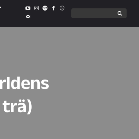
rldens
 trä)