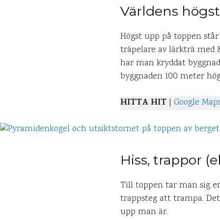
Världens högsta
Högst upp på toppen står
träpelare av lärkträ med 
har man kryddat byggnade
byggnaden 100 meter hög o
HITTA HIT
|
Google Map
Hiss, trappor (
Till toppen tar man sig en
trappsteg att trampa. Det
upp man är.