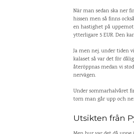
När man sedan ska ner fin
hissen men så finns ocks
en hastighet på uppemot 
ytterligare 5 EUR. Den k
Ja men nej, under tiden v
kalaset så var det för dål
återöppnas medan vi stod 
nervägen.
Under sommarhalvåret finn
torn man går upp och ner i
Utsikten från 
Men hur var det då uppe i