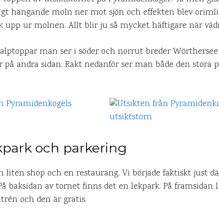
gt hängande moln ner mot sjön och effekten blev orimli
 upp ur molnen. Allt blir ju så mycket häftigare när vädre
ör alptoppar man ser i söder och norrut breder Wörthersee 
r på andra sidan. Rakt nedanför ser man både den stora 
kpark och parkering
liten shop och en restaurang. Vi började faktiskt just där
 På baksidan av tornet finns det en lekpark. På framsidan 
trén och den är gratis.