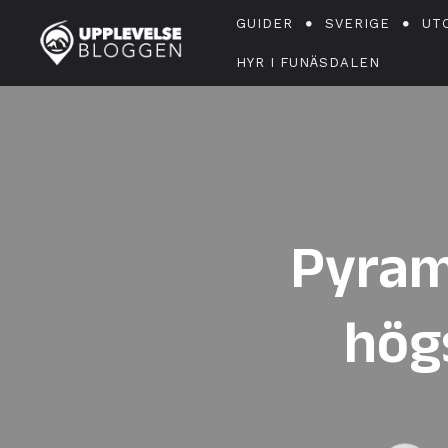
GUIDER
SVERIGE
UT
HYR I FUNÄSDALEN
Pyram
högs