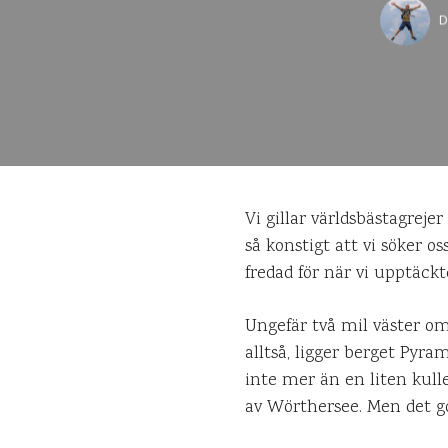
D
Vi gillar världsbästagreje
så konstigt att vi söker os
fredad för när vi upptäck
Ungefär två mil väster om
alltså, ligger berget Pyra
inte mer än en liten kull
av Wörthersee. Men det gö