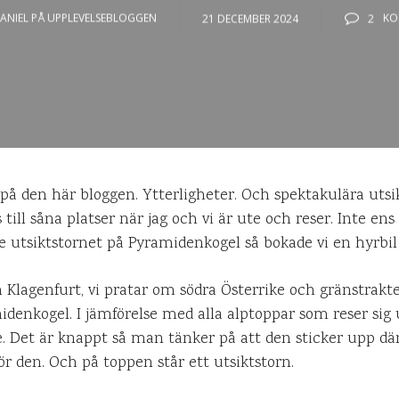
ANIEL PÅ UPPLEVELSEBLOGGEN
21 DECEMBER 2024
2
KO
r på den här bloggen. Ytterligheter. Och spektakulära utsi
s till såna platser när jag och vi är ute och reser. Inte ens
te utsiktstornet på Pyramidenkogel så bokade vi en hyrbil 
 Klagenfurt, vi pratar om södra Österrike och gränstrak
midenkogel. I jämförelse med alla alptoppar som reser sig
e. Det är knappt så man tänker på att den sticker upp där
r den. Och på toppen står ett utsiktstorn.