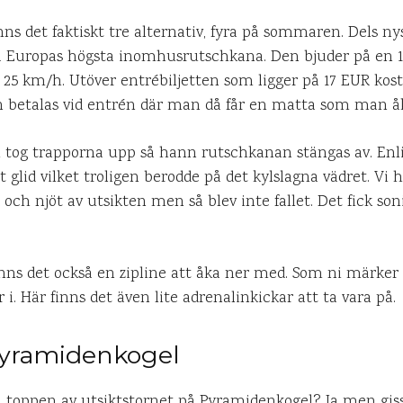
ns det faktiskt tre alternativ, fyra på sommaren. Dels n
å Europas högsta inomhusrutschkana. Den bjuder på en 
25 km/h. Utöver entrébiljetten som ligger på 17 EUR kos
an betalas vid entrén där man då får en matta som man åk
i tog trapporna upp så hann rutschkanan stängas av. Enl
igt glid vilket troligen berodde på det kylslagna vädret. Vi
och njöt av utsikten men så blev inte fallet. Det fick son
s det också en zipline att åka ner med. Som ni märker ä
. Här finns det även lite adrenalinkickar att ta vara på.
Pyramidenkogel
 toppen av utsiktstornet på Pyramidenkogel? Ja men giss