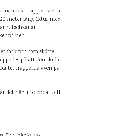
yss nämnda trappor, sedan
120 meter lång åktur med
tar rutschkanan
er på ner.
igt farbrorn som skötte
 hoppades på att den skulle
ika bli trapporna även på
r det här inte enbart ett
a. Den här kyliga