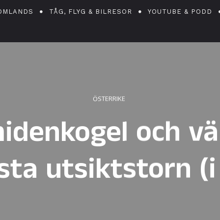
OMLANDS
TÅG, FLYG & BILRESOR
YOUTUBE & PODD
ÖSTERRIKE
idenkogel och vä
ta utsiktstorn (i