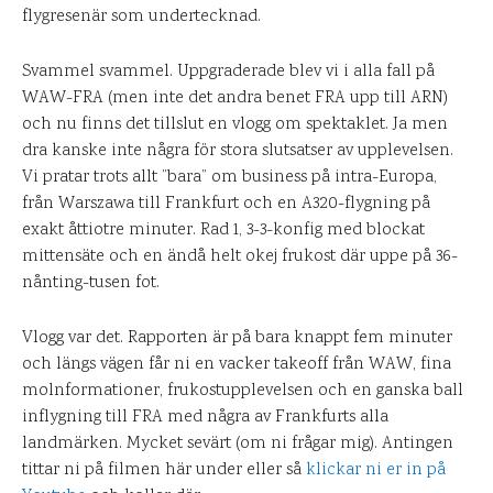
flygresenär som undertecknad.
Svammel svammel. Uppgraderade blev vi i alla fall på
WAW-FRA (men inte det andra benet FRA upp till ARN)
och nu finns det tillslut en vlogg om spektaklet. Ja men
dra kanske inte några för stora slutsatser av upplevelsen.
Vi pratar trots allt ”bara” om business på intra-Europa,
från Warszawa till Frankfurt och en A320-flygning på
exakt åttiotre minuter. Rad 1, 3-3-konfig med blockat
mittensäte och en ändå helt okej frukost där uppe på 36-
nånting-tusen fot.
Vlogg var det. Rapporten är på bara knappt fem minuter
och längs vägen får ni en vacker takeoff från WAW, fina
molnformationer, frukostupplevelsen och en ganska ball
inflygning till FRA med några av Frankfurts alla
landmärken. Mycket sevärt (om ni frågar mig). Antingen
tittar ni på filmen här under eller så
klickar ni er in på