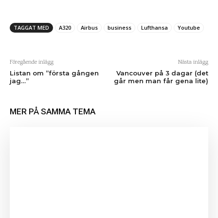
TAGGAT MED
A320
Airbus
business
Lufthansa
Youtube
Föregående inlägg
Nästa inlägg
Listan om ”första gången
Vancouver på 3 dagar (det
jag…”
går men man får gena lite)
MER PÅ SAMMA TEMA