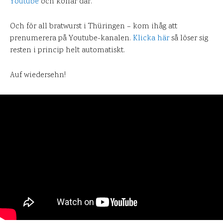
Youtube
och kollar där.
Och för all bratwurst i Thüringen – kom ihåg att
prenumerera på Youtube-kanalen.
Klicka här
så löser sig
resten i princip helt automatiskt.
Auf wiedersehn!