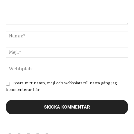
Kommentar:
Na
Mej
Web
Spara mitt namn, mejl och webbplats till nästa gång jag
kommenterar här.