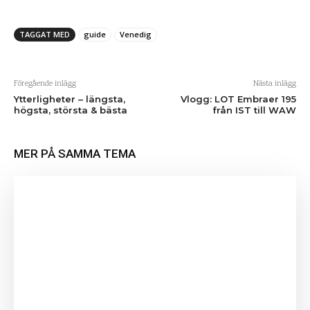
TAGGAT MED
guide
Venedig
Föregående inlägg
Nästa inlägg
Ytterligheter – längsta,
Vlogg: LOT Embraer 195
högsta, största & bästa
från IST till WAW
MER PÅ SAMMA TEMA