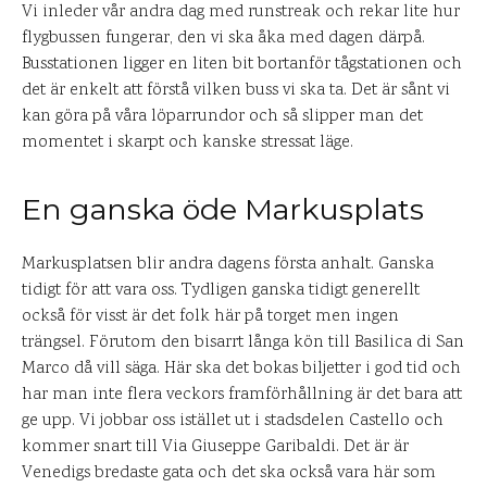
Vi inleder vår andra dag med runstreak och rekar lite hur
flygbussen fungerar, den vi ska åka med dagen därpå.
Busstationen ligger en liten bit bortanför tågstationen och
det är enkelt att förstå vilken buss vi ska ta. Det är sånt vi
kan göra på våra löparrundor och så slipper man det
momentet i skarpt och kanske stressat läge.
En ganska öde Markusplats
Markusplatsen blir andra dagens första anhalt. Ganska
tidigt för att vara oss. Tydligen ganska tidigt generellt
också för visst är det folk här på torget men ingen
trängsel. Förutom den bisarrt långa kön till Basilica di San
Marco då vill säga. Här ska det bokas biljetter i god tid och
har man inte flera veckors framförhållning är det bara att
ge upp. Vi jobbar oss istället ut i stadsdelen Castello och
kommer snart till Via Giuseppe Garibaldi. Det är är
Venedigs bredaste gata och det ska också vara här som