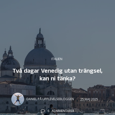
ITALIEN
Två dagar Venedig utan trängsel,
kan ni tänka?
DANIEL PÅ UPPLEVELSEBLOGGEN
25 MAJ 2025
6
KOMMENTARER