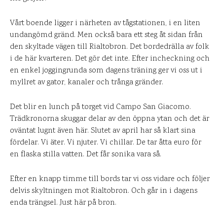
Vårt boende ligger i närheten av tågstationen, i en liten
undangömd gränd. Men också bara ett steg åt sidan från
den skyltade vägen till Rialtobron. Det bordedrälla av folk
i de här kvarteren. Det gör det inte. Efter incheckning och
en enkel joggingrunda som dagens träning ger vi oss ut i
myllret av gator, kanaler och trånga gränder.
Det blir en lunch på torget vid Campo San Giacomo.
Trädkronorna skuggar delar av den öppna ytan och det är
oväntat lugnt även här. Slutet av april har så klart sina
fördelar. Vi äter. Vi njuter. Vi chillar. De tar åtta euro för
en flaska stilla vatten. Det får sonika vara så.
Efter en knapp timme till bords tar vi oss vidare och följer
delvis skyltningen mot Rialtobron. Och går in i dagens
enda trängsel. Just här på bron.