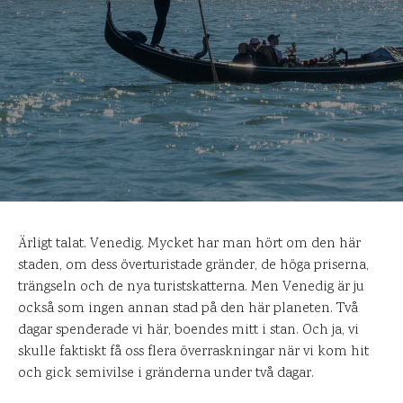
Ärligt talat. Venedig. Mycket har man hört om den här
staden, om dess överturistade gränder, de höga priserna,
trängseln och de nya turistskatterna. Men Venedig är ju
också som ingen annan stad på den här planeten. Två
dagar spenderade vi här, boendes mitt i stan. Och ja, vi
skulle faktiskt få oss flera överraskningar när vi kom hit
och gick semivilse i gränderna under två dagar.