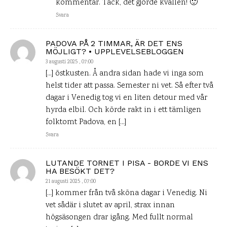
kommentar. Tack, det gjorde kvällen! 🙂
Svara
PADOVA PÅ 2 TIMMAR, ÄR DET ENS
MÖJLIGT? • UPPLEVELSEBLOGGEN
3 augusti 2025 , 07:00
[…] östkusten. Å andra sidan hade vi inga som
helst tider att passa. Semester ni vet. Så efter två
dagar i Venedig tog vi en liten detour med vår
hyrda elbil. Och körde rakt in i ett tämligen
folktomt Padova, en […]
Svara
LUTANDE TORNET I PISA - BORDE VI ENS
HA BESÖKT DET?
21 augusti 2025 , 07:00
[…] kommer från två sköna dagar i Venedig. Ni
vet sådär i slutet av april, strax innan
högsäsongen drar igång. Med fullt normal