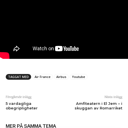
TAGGAT MED
Air France
Airbus
Youtube
Föregående inlägg
Nästa inlägg
5 vardagliga
Amfiteatern i El Jem – i
obegripligheter
skuggan av Romarriket
MER PÅ SAMMA TEMA