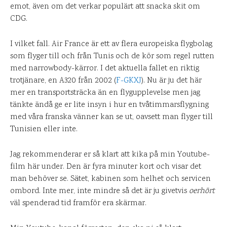
emot, även om det verkar populärt att snacka skit om
CDG.
I vilket fall. Air France är ett av flera europeiska flygbolag
som flyger till och från Tunis och de kör som regel rutten
med narrowbody-kärror. I det aktuella fallet en riktig
trotjänare, en A320 från 2002 (
F-GKXJ
). Nu är ju det här
mer en transportsträcka än en flygupplevelse men jag
tänkte ändå ge er lite insyn i hur en tvåtimmarsflygning
med våra franska vänner kan se ut, oavsett man flyger till
Tunisien eller inte.
Jag rekommenderar er så klart att kika på min Youtube-
film här under. Den är fyra minuter kort och visar det
man behöver se. Sätet, kabinen som helhet och servicen
ombord. Inte mer, inte mindre så det är ju givetvis
oerhört
väl spenderad tid framför era skärmar.