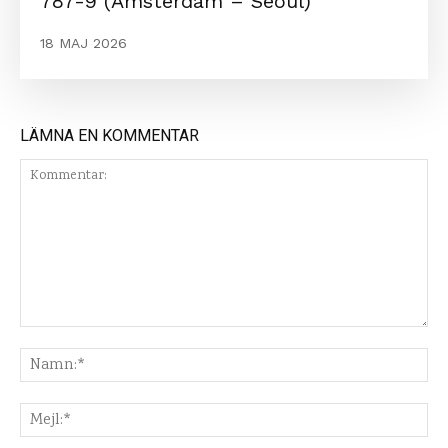
787-9 (Amsterdam – Seoul)
18 MAJ 2026
LÄMNA EN KOMMENTAR
Kommentar:
Na
Mej