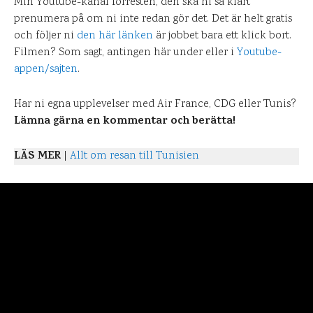
Min Youtube-kanal förresten, den ska ni så klart
prenumera på om ni inte redan gör det. Det är helt gratis
och följer ni
den här länken
är jobbet bara ett klick bort.
Filmen? Som sagt, antingen här under eller i
Youtube-
appen/sajten
.
Har ni egna upplevelser med Air France, CDG eller Tunis?
Lämna gärna en kommentar och berätta!
LÄS MER
|
Allt om resan till Tunisien