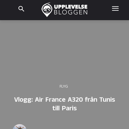
FLYG
Vlogg: Air France A320 från Tunis
till Paris