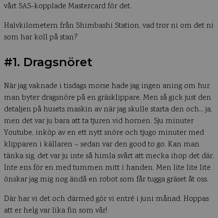
vårt SAS-kopplade Mastercard för det.
Halvkilometern från Shimbashi Station, vad tror ni om det ni
som har koll på stan?
#1. Dragsnöret
När jag vaknade i tisdags morse hade jag ingen aning om hur
man byter dragsnöre på en gräsklippare. Men så gick just den
detaljen på husets maskin av när jag skulle starta den och… ja,
men det var ju bara att ta tjuren vid hornen. Sju minuter
Youtube, inköp av en ett nytt snöre och tjugo minuter med
klipparen i källaren – sedan var den good to go. Kan man
tänka sig, det var ju inte så himla svårt att mecka ihop det där.
Inte ens för en med tummen mitt i handen. Men lite lite lite
önskar jag mig nog ändå en robot som får tugga gräset åt oss.
Där har vi det och därmed gör vi entré i juni månad. Hoppas
att er helg var lika fin som vår!