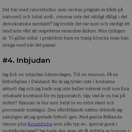
Det här med cancelkultur, som veckan präglats av både på
nationell och lokal nivå… rimmar inte det väldigt dåligt i det
demokratiska samtalet? Jag trodde det var sunt och värdigt ett
land som vårt att respektera varandras åsikter. Men tydligen
är ”Vi gillar olika” i praktiken bara en trasig klyscha man kan
svinga med när det passar.
#4. Inbjudan
Jag fick en inbjudan häromdagen. Till en reunion. På en
fotbollsplan i Dalsland. Nu är jag tyvärr inte i krokarna
aktuell dag och jag hade nog inte heller riskerat mitt nya fina
rehabade korsband för en jippomatch. Jaja, vad är en bal på
slottet? Hjärnan la hur som helst in en extra växel och
processade nostalgin. Den efterföljande natten drömde jag
nämligen att jag spelade fotboll igen. Med gamla Brålanda-
vänner plus
Ronaldinho
som nån typ av… special guest i
motståndarlaget? Jag hade den äran att få dribbla av honom i