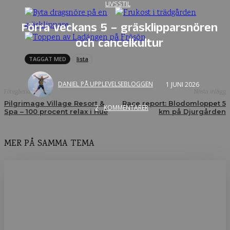
LIVSSTIL
Förra veckans 5 – gräsklipparsnören
och cancelkultur
TAGGAT MED
lista
DANIEL PÅ UPPLEVELSEBLOGGEN
1 JUNI 2026
Föregående inlägg
Nästa inlägg
Pilgrimage Village Resort &
Race report: Blodomloppet 5
2
KOMMENTARER
Spa – 100 procent relax i Huế
km på Djurgården
MER PÅ SAMMA TEMA