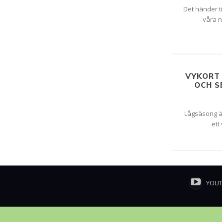
Det händer t
våra n
VYKORT 
OCH S
Lågsäsong är
ett
YOU
© Copyright - Daniel Rydén | Upplevelsebloggen