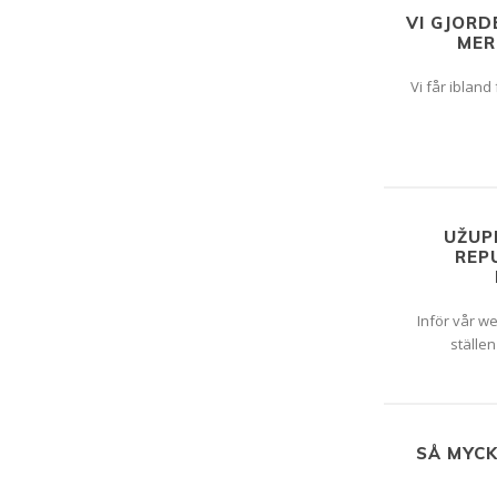
VI GJORD
MER
Vi får ibland
UŽUP
REP
Inför vår we
ställen
SÅ MYCK