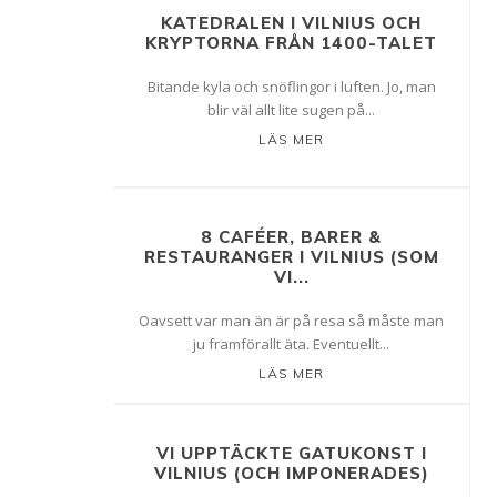
KATEDRALEN I VILNIUS OCH
KRYPTORNA FRÅN 1400-TALET
Bitande kyla och snöflingor i luften. Jo, man
blir väl allt lite sugen på...
LÄS MER
8 CAFÉER, BARER &
RESTAURANGER I VILNIUS (SOM
VI...
Oavsett var man än är på resa så måste man
ju framförallt äta. Eventuellt...
LÄS MER
VI UPPTÄCKTE GATUKONST I
VILNIUS (OCH IMPONERADES)