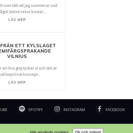
itt som tätt att jag summerar vad
ågot större resor kostar...
LÄS MER
FRÅN ETT KYLSLAGET
EMIFÄRGSPRAKANDE
VILNIUS
 en bra grej tycker vi och det är
 väl beprövat koncept...
LÄS MER
TUBE
SPOTIFY
INSTAGRAM
FACEBOOK
Här används cookies.
Ok och stäng!