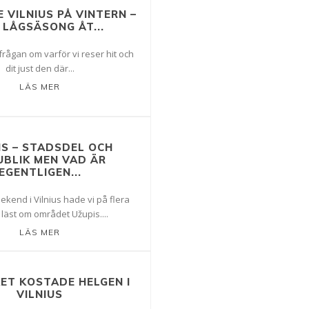
E VILNIUS PÅ VINTERN –
 LÅGSÄSONG ÅT...
 frågan om varför vi reser hit och
dit just den där...
LÄS MER
IS – STADSDEL OCH
UBLIK MEN VAD ÄR
EGENTLIGEN...
ekend i Vilnius hade vi på flera
 läst om området Užupis....
LÄS MER
ET KOSTADE HELGEN I
VILNIUS