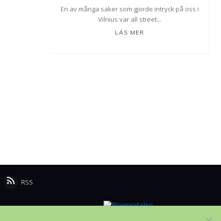
En av många saker som gjorde intryck på oss i
Vilnius var all street...
LÄS MER
RSS