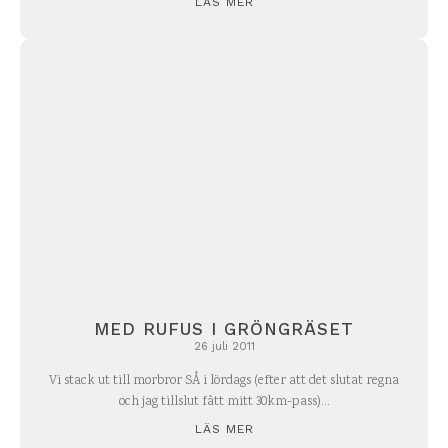
LÄS MER
MED RUFUS I GRÖNGRÄSET
26 juli 2011
Vi stack ut till morbror SÅ i lördags (efter att det slutat regna
och jag tillslut fått mitt 30km-pass)...
LÄS MER