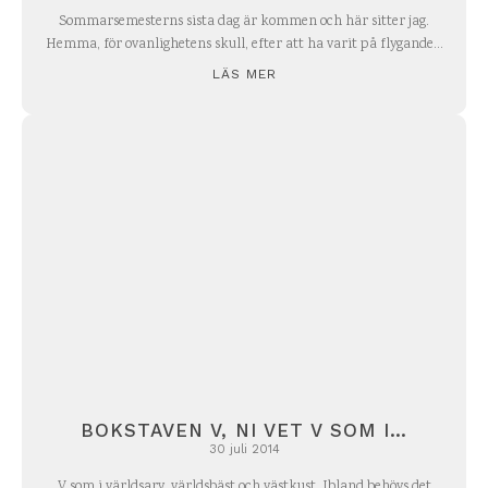
Sommarsemesterns sista dag är kommen och här sitter jag.
Hemma, för ovanlighetens skull, efter att ha varit på flygande...
LÄS MER
BOKSTAVEN V, NI VET V SOM I…
30 juli 2014
V som i världsarv, världsbäst och västkust. Ibland behövs det