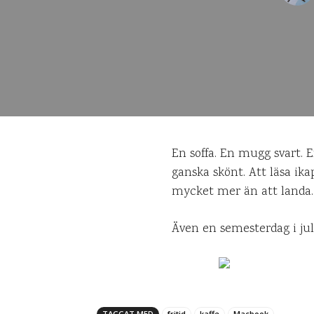
En soffa. En mugg svart. E
ganska skönt. Att läsa ika
mycket mer än att landa.
Även en semesterdag i julis
TAGGAT MED
fritid
kaffe
Macbook