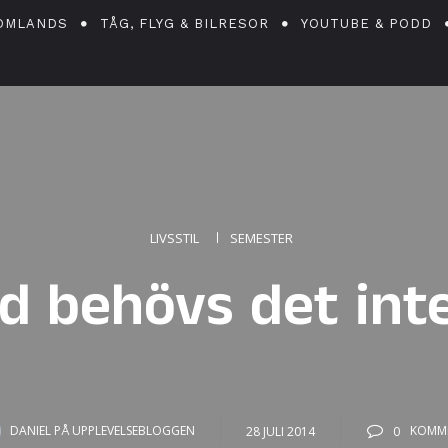
OMLANDS
TÅG, FLYG & BILRESOR
YOUTUBE & PODD
LIVSSTIL
SEMESTER
nd behövs det int
DANIEL PÅ UPPLEVELSEBLOGGEN
28 JULI 2014
0
KOMM