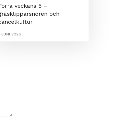
Förra veckans 5 –
gräsklipparsnören och
cancelkultur
1 JUNI 2026
Webbplats: