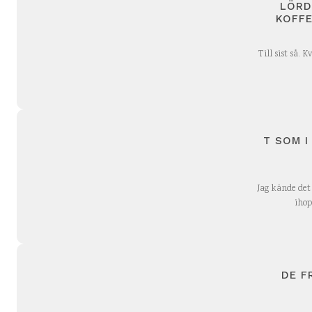
LÖRD
KOFFE
Till sist så. 
T SOM I
Jag kände det
ihop
DE F