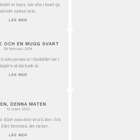
skedet av mars, när alla i huset (ja,
aktiskt nästan hela...
LÄS MER
TE OCH EN MUGG SVART
28 februari 2014
h sista person ut i hushållet ute i
ärgår'n så däckade så...
LÄS MER
EN, DENNA MATEN
12 mars 2013
no. Klart man drar ut och äter. Och
 Eller förresten, det räcker...
LÄS MER