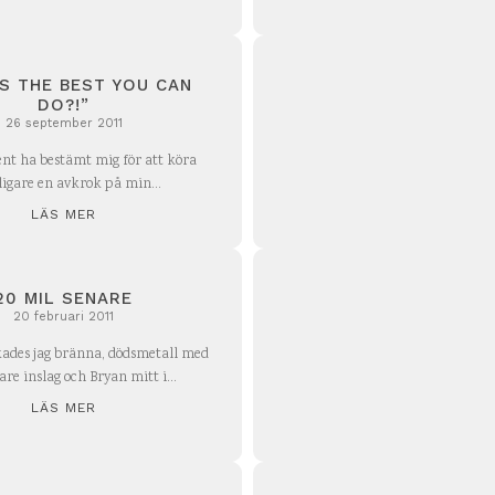
IS THE BEST YOU CAN
DO?!”
26 september 2011
sent ha bestämt mig för att köra
ligare en avkrok på min...
LÄS MER
20 MIL SENARE
20 februari 2011
kades jag bränna, dödsmetall med
tare inslag och Bryan mitt i...
LÄS MER