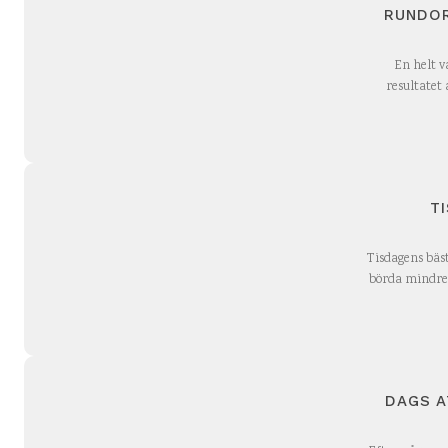
RUNDOR
En helt 
resultatet 
T
Tisdagens bäs
börda mindre 
DAGS A