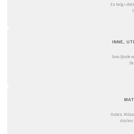
En helg i slut
f
INNE, U
Som fjärde oc
Sk
MAT
Italien. Mila
dricker.