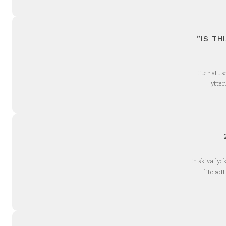
”IS TH
Efter att 
ytter
En skiva lyc
lite sof