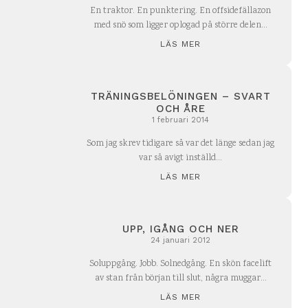
En traktor. En punktering. En offsidefällazon
med snö som ligger oplogad på större delen...
LÄS MER
TRÄNINGSBELÖNINGEN – SVART
OCH ÅRE
1 februari 2014
Som jag skrev tidigare så var det länge sedan jag
var så avigt inställd...
LÄS MER
UPP, IGÅNG OCH NER
24 januari 2012
Soluppgång. Jobb. Solnedgång. En skön facelift
av stan från början till slut, några muggar...
LÄS MER