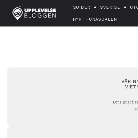
GUIDER
SVERIGE
UT
HYR I FUNÄSDALEN
VÅR N
VIET
Det finns få s
på