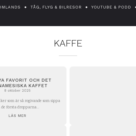
OMLANDS
TÅG, FLYG & BILRESOR
YOUTUBE & PODD
KAFFE
YA FAVORIT OCH DET
NAMESISKA KAFFET
8 oktober 2025
aker som är så rogivande som sippa
 de första dropparna...
LÄS MER