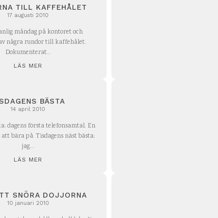
NA TILL KAFFEHÅLET
17 augusti 2010
vanlig måndag på kontoret och
av några rundor till kaffehålet.
Dokumenterat...
LÄS MER
ISDAGENS BÄSTA
14 april 2010
ta; dagens första telefonsamtal. En
att bära på. Tisdagens näst bästa;
jag...
LÄS MER
TT SNÖRA DOJJORNA
10 januari 2010