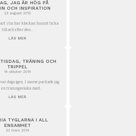
AG, JAG ÄR HÖG PÅ
IN OCH INSPIRATION
22 augusti 2015
Kvart i tio har klockan hunnit ticka
till och efter den...
LÄS MER
 TISDAG, TRÄNING OCH
TRIPPEL
14 oktober 2014
 var dags igen. I morse packade jag
 en träningsväska med...
LÄS MER
RIA TYGLARNA I ALL
ENSAMHET
23 mars 2014