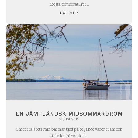
högsta temperaturer...
LÄS MER
EN JÄMTLÄNDSK MIDSOMMARDRÖM
21 juni 2015
Om förra årets midsommar bjöd på böljande väder fram och
tillbaka (ni vet sånt...