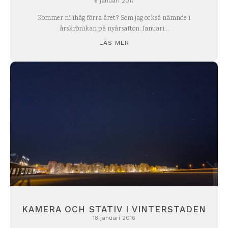
6 januari 2017
Kommer ni ihåg förra året? Som jag också nämnde i
årskrönikan på nyårsafton. Januari...
LÄS MER
KAMERA OCH STATIV I VINTERSTADEN
18 januari 2016