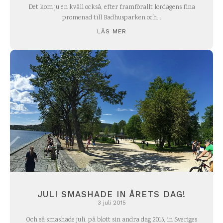
Det kom ju en kväll också, efter framförallt lördagens fina
promenad till Badhusparken och...
LÄS MER
JULI SMASHADE IN ÅRETS DAG!
3 juli 2015
Och så smashade juli, på blott sin andra dag 2015, in Sveriges