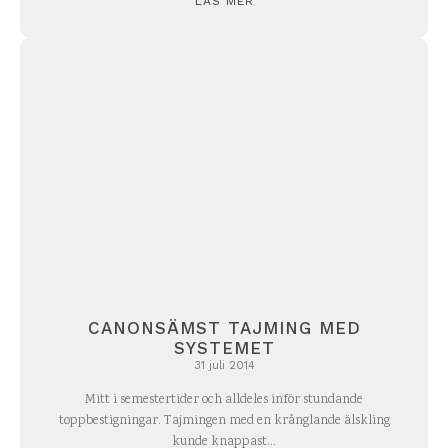
LÄS MER
CANONSÄMST TAJMING MED
SYSTEMET
31 juli 2014
Mitt i semestertider och alldeles inför stundande
toppbestigningar. Tajmingen med en krånglande älskling
kunde knappast...