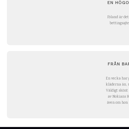
EN HÖGO
Ibland är det
bettingsajte
FRÅN BA
En vecka har g
kläderna än, s
Väldigt skönt
av Nokians H
även om hon n