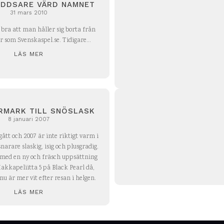
DDSARE VÄRD NAMNET
31 mars 2010
 bra att man håller sig borta från
r som Svenskaspel.se. Tidigare...
LÄS MER
RMARK TILL SNÖSLASK
8 januari 2007
ått och 2007 är inte riktigt varm i
narare slaskig, isig och plusgradig.
 med en ny och fräsch uppsättning
akkapeliitta 5 på Black Pearl då,
u är mer vit efter resan i helgen.
LÄS MER