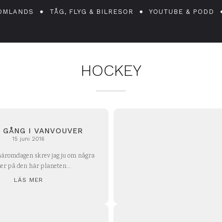
OMLANDS
TÅG, FLYG & BILRESOR
YOUTUBE & PODD
HOCKEY
 GÅNG I VANVOUVER
15 juni 2016
häromdagen skrev jag ju om några
ser på den här planeten...
LÄS MER