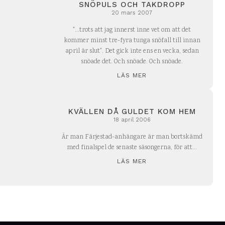
SNÖPULS OCH TAKDROPP
20 mars 2007
"...trots att jag innerst inne vet om att det
kommer minst tre-fyra tunga snöfall till innan
april är slut". Det gick inte ens en vecka, sedan
snöade det. Och snöade. Och snöade.
LÄS MER
KVÄLLEN DÅ GULDET KOM HEM
18 april 2006
Är man Färjestad-anhängare är man bortskämd
med finalspel de senaste säsongerna, för att...
LÄS MER