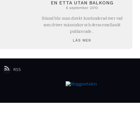
EN ETTA UTAN BALKONG
6 september 2010
Ibland blir man direkt konfunderad över vad
som driver människor och deras emellanåt
publicerade...
LÄS MER
RSS