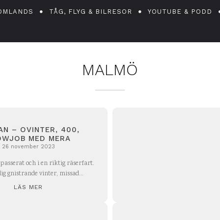
OMLANDS
TÅG, FLYG & BILRESOR
YOUTUBE & PODD
MALMÖ
AN – OVINTER, 400,
OWJOB MED MERA
26 november 2023
passerat och i en riktig räserfart.
ig gnistrande vinter, missad...
LÄS MER