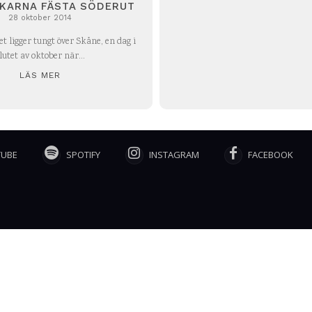
CKARNA FÄSTA SÖDERUT
28 oktober 2014
t ligger tungt över Skåne, en dag i
lutet av oktober när...
LÄS MER
TUBE
SPOTIFY
INSTAGRAM
FACEBOOK