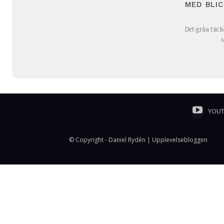
MED BLI
Det gråa täcke
s
YOU
© Copyright - Daniel Rydén | Upplevelsebloggen