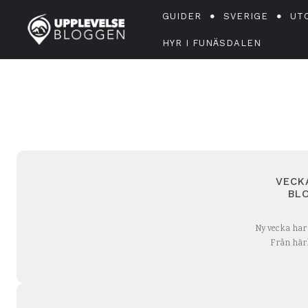
GUIDER
SVERIGE
UT
HYR I FUNÄSDALEN
VECK
BL
Ny vecka har 
Från härl