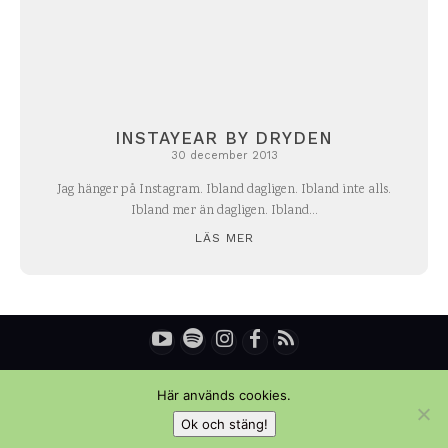
INSTAYEAR BY DRYDEN
30 december 2013
Jag hänger på Instagram. Ibland dagligen. Ibland inte alls.
Ibland mer än dagligen. Ibland...
LÄS MER
© Copyright - Daniel Rydén | Upplevelsebloggen
Här används cookies.
Ok och stäng!