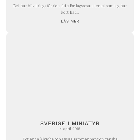
Det har blivit dags för den sista lördagsresan, temat som jag har
kört här...
LÄS MER
SVERIGE I MINIATYR
4 april 2015
Det är en klyscha och i vissa sammanhang en ganska