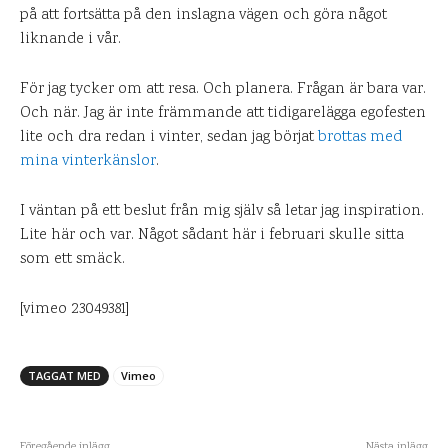
på att fortsätta på den inslagna vägen och göra något
liknande i vår.
För jag tycker om att resa. Och planera. Frågan är bara var.
Och när. Jag är inte främmande att tidigarelägga egofesten
lite och dra redan i vinter, sedan jag börjat
brottas med
mina vinterkänslor
.
I väntan på ett beslut från mig själv så letar jag inspiration.
Lite här och var. Något sådant här i februari skulle sitta
som ett smäck.
[vimeo 23049381]
TAGGAT MED
Vimeo
Föregående inlägg
Nästa inlägg