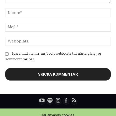
Kommentar:
Na
Mej
Web
Spara mitt namn, mejl och webbplats till nästa gång jag
kommenterar här.
© Copyright - Daniel Rydén | Upplevelsebloggen
Här används cookies.