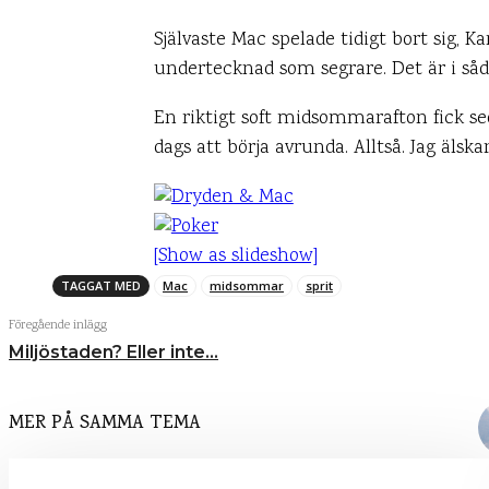
Självaste Mac spelade tidigt bort sig, Ka
undertecknad som segrare. Det är i såd
En riktigt soft midsommarafton fick s
dags att börja avrunda. Alltså. Jag älsk
[Show as slideshow]
Po
TAGGAT MED
Mac
midsommar
sprit
Föregående inlägg
Miljöstaden? Eller inte…
MER PÅ SAMMA TEMA