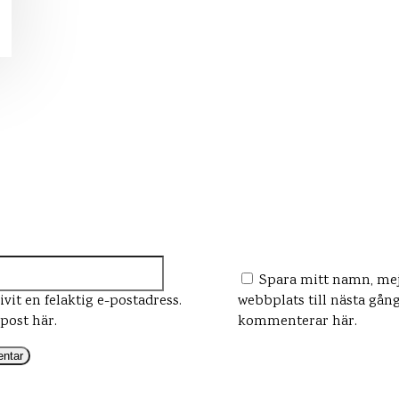
tar:
Mejl:*
Spara mitt namn, mej
vit en felaktig e-postadress.
webbplats till nästa gång
-post här.
kommenterar här.