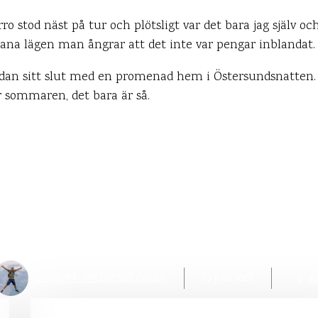
rro stod näst på tur och plötsligt var det bara jag själv oc
ana lägen man ångrar att det inte var pengar inblandat.
edan sitt slut med en promenad hem i Östersundsnatten. 
ar sommaren, det bara är så.
FESTLIGHETER
FOTO & BILD
kervinst och regn
DANIEL PÅ UPPLEVELSEBLOGGEN
23 JUNI 2007
0
K