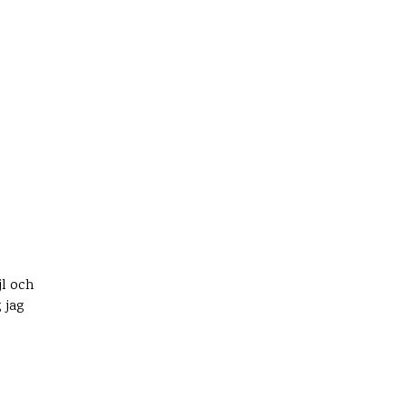
l och
 jag