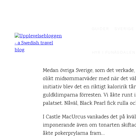
GUIDER
SVERIGE
HYR I FUNÄSDALEN
Medan övriga Sverige, som det verkade,
olikt midsommarväder med när det väl i
initiativ blev det en riktigt kaloririk 
guldklimparna förresten. Vi åkte runt i 
palatset. Nåväl, Black Pearl fick rulla oc
I Castle MacUrcus vankades det på kvälle
imponerande även om tonarten skiftade 
åkte pokerprylarna fram…