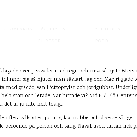
UTOMLANDS
TÅG, FLYG &
YOUTUBE &
BILRESOR
PODD
 klagade över pissväder med regn och rusk så njöt Östersu
nfinner sig så njuter man såklart. Jag och Mac riggade 
tårta med grädde, vaniljfettoprylar och jordgubbar. Underli
hela stan och letade. Var hittade vi? Vid ICA Blå Center s
h det är ju inte helt tokigt.
n flera sillsorter, potatis, lax, nubbe och diverse sånger 
beroende på person och sång. Nåväl, även tårtan fick pla