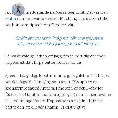
DANIEL PÅ UPPLEVELSEBLOGGEN
20 JULI 2007
Jag fick ett meddelande på Messenger förut. Det var från
Malin
och hon var tokledsen för att jag inte skrev att det
0
KOMMENTARER
var hon som tipsade om Shooter igår…
Snällt att du kom ihåg att nämna självaste
filmtipseren i bloggen,,, or not!! Blääää….
Så, jag är väldigt ledsen att jag glömde bort dig där men
hoppas att du blir på bättre humör nu då.
Speedad dag idag. Jobbtimmarna gick galet fort och vips
var det dags för hemgång som snart följs upp av en
sponsormiddag på Arctura. I morgon är det D-day för
Östersund Marathon (andra upplagan) och det ser lovande
ut med många löpare. Hoppas bara att vädret blir lite
bättre och att allt går i hamn. Viktigt viktigt.