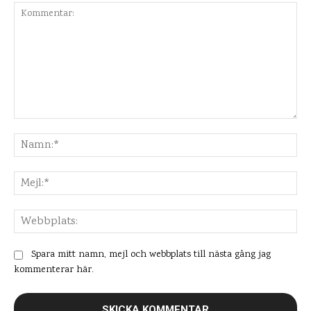
Kommentar:
Na
Mej
Web
Spara mitt namn, mejl och webbplats till nästa gång jag
kommenterar här.