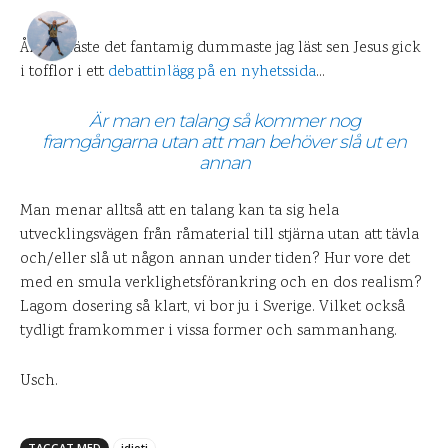
DANIEL PÅ UPPLEVELSEBLOGGEN
20 OKTOBER 2009
Åh, jag läste det fantamig dummaste jag läst sen Jesus gick
i tofflor i ett
debattinlägg på en nyhetssida
…
0
KOMMENTARER
Är man en talang så kommer nog
framgångarna utan att man behöver slå ut en
annan
Man menar alltså att en talang kan ta sig hela
utvecklingsvägen från råmaterial till stjärna utan att tävla
och/eller slå ut någon annan under tiden? Hur vore det
med en smula verklighetsförankring och en dos realism?
Lagom dosering så klart, vi bor ju i Sverige. Vilket också
tydligt framkommer i vissa former och sammanhang.
Usch.
TAGGAT MED
idioti