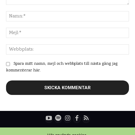
Kommentar:
Na
Mej
Web
Spara mitt namn, mejl och webbplats till nästa gång jag
kommenterar här.
© Copyright - Daniel Rydén | Upplevelsebloggen